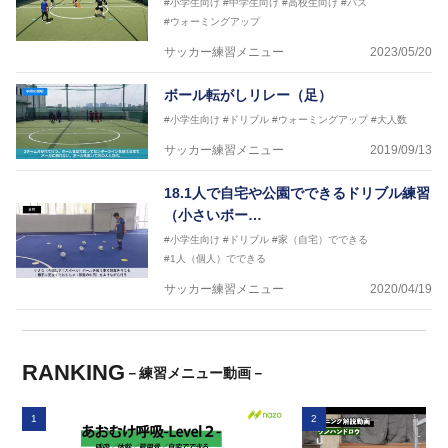
#小学生向け
#中学生向け
#高校生向け
#パス
#ウォーミングアップ
サッカー練習メニュー
2023/05/20
ボール転がしリレー（足）
#小学生向け
#ドリブル
#ウォーミングアップ
#大人数
サッカー練習メニュー
2019/09/13
18.1人で自宅や公園でできるドリブル練習
（小さいボー…
#小学生向け
#ドリブル
#家（自宅）でできる
#1人（個人）でできる
サッカー練習メニュー
2020/04/19
RANKING
－練習メニュー動画－
1
2