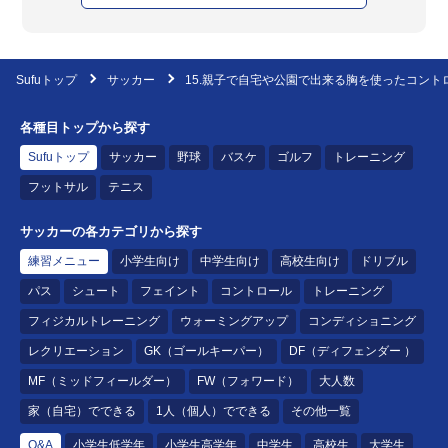
Sufuトップ
サッカー
15.親子で自宅や公園で出来る胸を使ったコント
各種目トップから探す
Sufuトップ
サッカー
野球
バスケ
ゴルフ
トレーニング
フットサル
テニス
サッカーの各カテゴリから探す
練習メニュー
小学生向け
中学生向け
高校生向け
ドリブル
パス
シュート
フェイント
コントロール
トレーニング
フィジカルトレーニング
ウォーミングアップ
コンディショニング
レクリエーション
GK（ゴールキーパー）
DF（ディフェンダー ）
MF（ミッドフィールダー）
FW（フォワード）
大人数
家（自宅）でできる
1人（個人）でできる
その他一覧
Q&A
小学生低学年
小学生高学年
中学生
高校生
大学生