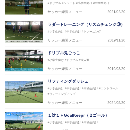
#ドリブル
#シュート
#小学生向け
#中学生向け
ットサルB級コーチライセンス
サッカー練習メニュー
2021/02/20
横山 哲久
【指導歴】
ラダートレーニング（リズムチェンジ③）
ASV ペスカドーラ町田 監督、FC VIGORE 監督
【資格】
#小学生向け
#中学生向け
#トレーニング
日本サッカー協会公認B級ライセンス・日本サッカー
サッカー練習メニュー
2019/11/20
協会公認フットサルB級ライセンス
ドリブル鬼ごっこ
※全コーチボンフィンサッカースクール所属
#小学生向け
#ドリブル
#大人数
サッカー練習メニュー
2019/03/20
リフティングダッシュ
#小学生向け
#中学生向け
#高校生向け
#コントロール
#ウォーミングアップ
サッカー練習メニュー
2024/05/20
１対１＋GoalKeepr（２ゴール）
#小学生向け
#中学生向け
#高校生向け