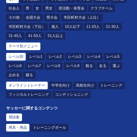
社会人
男
女
男女
部活動・体育会
クラブチーム
その他
全国大会
県大会
市区町村大会（上位）
市区町村大会（下位）
個人
10人以下
11-20人
21-30人
31-40人
41-50人
51人以上
テーマ別メニュー
レベル別
レベル1
レベル2
レベル3
レベル4
レベル5
レベル6
レベル7
レベル8
レベル9
観る
走る
運ぶ
止める
蹴る
オンライントレーナー
中学生向け
高校生向け
トレーニング
フィジカルトレーニング
コンディショニング
サッカーに関するコンテンツ
用語集
用具・用品
トレーニングボール