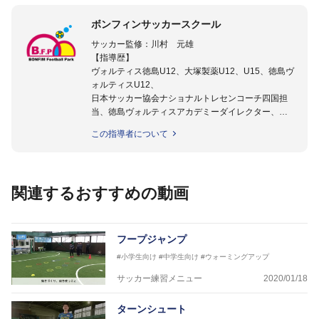
ボンフィンサッカースクール
サッカー監修：川村 元雄
【指導歴】
ヴォルティス徳島U12、大塚製薬U12、U15、徳島ヴ
ォルティスU12、
日本サッカー協会ナショナルトレセンコーチ四国担
当、徳島ヴォルティスアカデミーダイレクター、
徳島ヴォルティス普及部長、FC東京普及部長、
この指導者について
日本サッカー協会公認B級養成講習会インストラクタ
ー(FC東京コース)
【資格】
日本サッカー協会公認A級ジェネラル・日本サッカー
関連するおすすめの動画
協会公認キッズリーダーチーフインストラクター
フットサル監修：小西 鉄平
【指導歴】
フープジャンプ
FリーグU23選抜監督、ミャンマー女子フットサル代
#小学生向け
#中学生向け
#ウォーミングアップ
表監督
日本サッカー協会フットサルインストラクター、AFC
サッカー練習メニュー
2020/01/18
（アジアサッカー連盟）フットサルインストラクター
【資格】
ターンシュート
JFA公認A級コーチジェネラルライセンス・JFA公認フ