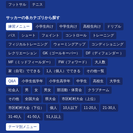
フットサル
テニス
サッカーの各カテゴリから探す
練習メニュー
小学生向け
中学生向け
高校生向け
ドリブル
パス
シュート
フェイント
コントロール
トレーニング
フィジカルトレーニング
ウォーミングアップ
コンディショニング
レクリエーション
GK（ゴールキーパー）
DF（ディフェンダー ）
MF（ミッドフィールダー）
FW（フォワード）
大人数
家（自宅）でできる
1人（個人）でできる
その他一覧
Q&A
小学生低学年
小学生高学年
中学生
高校生
大学生
社会人
男
女
男女
部活動・体育会
クラブチーム
その他
全国大会
県大会
市区町村大会（上位）
市区町村大会（下位）
個人
10人以下
11-20人
21-30人
31-40人
41-50人
51人以上
テーマ別メニュー