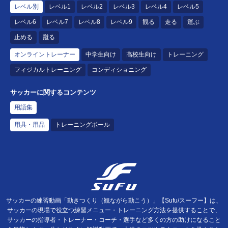
レベル別
レベル1
レベル2
レベル3
レベル4
レベル5
レベル6
レベル7
レベル8
レベル9
観る
走る
運ぶ
止める
蹴る
オンライントレーナー
中学生向け
高校生向け
トレーニング
フィジカルトレーニング
コンディショニング
サッカーに関するコンテンツ
用語集
用具・用品
トレーニングボール
サッカーの練習動画「動きつくり（観ながら動こう）」【Sufu/スーフー】は、
サッカーの現場で役立つ練習メニュー・トレーニング方法を提供することで、
サッカーの指導者・トレーナー・コーチ・選手など多くの方の助けになること