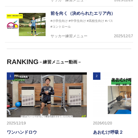
サッカー練習メニュー
2023/11/20
前を向く（決められたエリア内）
#小学生向け
#中学生向け
#高校生向け
#パス
#コントロール
サッカー練習メニュー
2025/12/17
RANKING
－練習メニュー動画－
1
2
2025/12/19
2026/01/20
ワンハンドロウ
あおむけ呼吸２