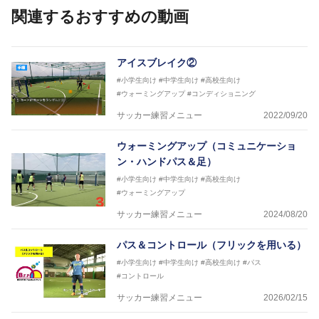
日本サッカー協会公認A級ジェネラル・日本サッカー
関連するおすすめの動画
協会公認キッズリーダーチーフインストラクター
フットサル監修：小西 鉄平
【指導歴】
アイスブレイク②
FリーグU23選抜監督、ミャンマー女子フットサル代
#小学生向け
#中学生向け
#高校生向け
表監督
#ウォーミングアップ
#コンディショニング
日本サッカー協会フットサルインストラクター、AFC
（アジアサッカー連盟）フットサルインストラクター
サッカー練習メニュー
2022/09/20
【資格】
JFA公認A級コーチジェネラルライセンス・JFA公認フ
ウォーミングアップ（コミュニケーショ
ットサルB級コーチライセンス
ン・ハンドパス＆足）
横山 哲久
#小学生向け
#中学生向け
#高校生向け
【指導歴】
#ウォーミングアップ
ASV ペスカドーラ町田 監督、FC VIGORE 監督
サッカー練習メニュー
2024/08/20
【資格】
日本サッカー協会公認B級ライセンス・日本サッカー
パス＆コントロール（フリックを用いる）
協会公認フットサルB級ライセンス
#小学生向け
#中学生向け
#高校生向け
#パス
※全コーチボンフィンサッカースクール所属
#コントロール
サッカー練習メニュー
2026/02/15