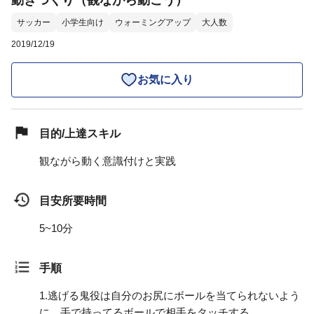
動きつくり（観ながら動こう）
サッカー
小学生向け
ウォーミングアップ
大人数
2019/12/19
お気に入り
目的/上達スキル
観ながら動く意識付けと実践
目安所要時間
5~10分
手順
1.
逃げる鬼役は自分のお尻にボールを当てられないよう
に、手で持ってるボールで相手をタッチする。