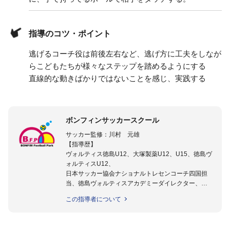
指導のコツ・ポイント
逃げるコーチ役は前後左右など、逃げ方に工夫をしなが
らこどもたちが様々なステップを踏めるようにする
直線的な動きばかりではないことを感じ、実践する
ボンフィンサッカースクール
サッカー監修：川村 元雄
【指導歴】
ヴォルティス徳島U12、大塚製薬U12、U15、徳島ヴ
ォルティスU12、
日本サッカー協会ナショナルトレセンコーチ四国担
当、徳島ヴォルティスアカデミーダイレクター、
徳島ヴォルティス普及部長、FC東京普及部長、
この指導者について
日本サッカー協会公認B級養成講習会インストラクタ
ー(FC東京コース)
【資格】