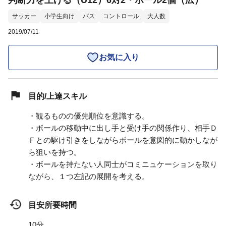
判断力を上げる（U12）6対2・ボール2個（広）
サッカー
小学生向け
パス
コントロール
大人数
2019/07/11
お気に入り
目的/上達スキル
・観るものの優先順位を意識する。
・ボールの移動中に出し手と受け手の関係作り、相手Ｄ
Ｆとの駆け引きをしながらボールを意図的に動かしなが
ら狙いを持つ。
・ボールを持たない人同士がコミニュケーションを取り
ながら、１つ左記の展開を考える。
目安所要時間
10分