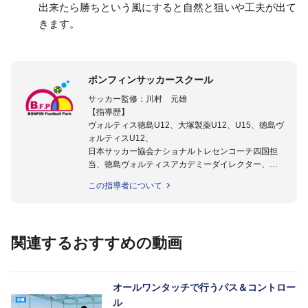
出来たら勝ちという風にすると自然と狙いや工夫が出て
きます。
ボンフィンサッカースクール
サッカー監修：川村 元雄
【指導歴】
ヴォルティス徳島U12、大塚製薬U12、U15、徳島ヴ
ォルティスU12、
日本サッカー協会ナショナルトレセンコーチ四国担
当、徳島ヴォルティスアカデミーダイレクター、
徳島ヴォルティス普及部長、FC東京普及部長、
この指導者について
日本サッカー協会公認B級養成講習会インストラクタ
ー(FC東京コース)
【資格】
日本サッカー協会公認A級ジェネラル・日本サッカー
関連するおすすめの動画
協会公認キッズリーダーチーフインストラクター
フットサル監修：小西 鉄平
【指導歴】
オールワンタッチで行うパス＆コントロー
FリーグU23選抜監督、ミャンマー女子フットサル代
ル