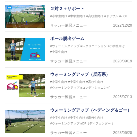
【資格】
２対２＋サポート
JFA公認A級コーチジェネラルライセンス・JFA公認フ
#小学生向け
#中学生向け
#高校生向け
#ドリブル
#パス
ットサルB級コーチライセンス
サッカー練習メニュー
2022/12/20
横山 哲久
【指導歴】
ボール脱出ゲーム
ASV ペスカドーラ町田 監督、FC VIGORE 監督
【資格】
#ウォーミングアップ
#レクリエーション
#小学生向け
日本サッカー協会公認B級ライセンス・日本サッカー
#中学生向け
協会公認フットサルB級ライセンス
サッカー練習メニュー
2020/09/19
※全コーチボンフィンサッカースクール所属
ウォーミングアップ（反応系）
#小学生向け
#中学生向け
#高校生向け
#ウォーミングアップ
#コンディショニング
サッカー練習メニュー
2025/07/13
ウォーミングアップ（ヘディング＆ゴー）
#小学生向け
#中学生向け
#高校生向け
#ウォーミングアップ
#DF（ディフェンダー ）
サッカー練習メニュー
2023/06/20