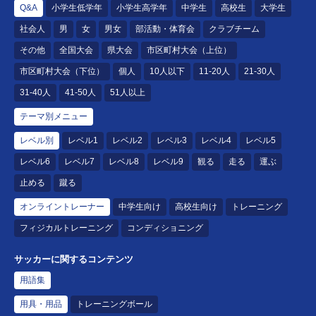
Q&A
小学生低学年
小学生高学年
中学生
高校生
大学生
社会人
男
女
男女
部活動・体育会
クラブチーム
その他
全国大会
県大会
市区町村大会（上位）
市区町村大会（下位）
個人
10人以下
11-20人
21-30人
31-40人
41-50人
51人以上
テーマ別メニュー
レベル別
レベル1
レベル2
レベル3
レベル4
レベル5
レベル6
レベル7
レベル8
レベル9
観る
走る
運ぶ
止める
蹴る
オンライントレーナー
中学生向け
高校生向け
トレーニング
フィジカルトレーニング
コンディショニング
サッカーに関するコンテンツ
用語集
用具・用品
トレーニングボール