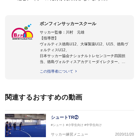
ボンフィンサッカースクール
サッカー監修：川村 元雄
【指導歴】
ヴォルティス徳島U12、大塚製薬U12、U15、徳島ヴ
ォルティスU12、
日本サッカー協会ナショナルトレセンコーチ四国担
当、徳島ヴォルティスアカデミーダイレクター、
徳島ヴォルティス普及部長、FC東京普及部長、
この指導者について
日本サッカー協会公認B級養成講習会インストラクタ
ー(FC東京コース)
【資格】
日本サッカー協会公認A級ジェネラル・日本サッカー
関連するおすすめの動画
協会公認キッズリーダーチーフインストラクター
フットサル監修：小西 鉄平
【指導歴】
シュートTR②
FリーグU23選抜監督、ミャンマー女子フットサル代
#シュート
#小学生向け
#中学生向け
表監督
日本サッカー協会フットサルインストラクター、AFC
サッカー練習メニュー
2020/11/20
（アジアサッカー連盟）フットサルインストラクター