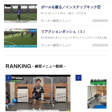
ボールを蹴る／インステップキック②
#パス
#シュート
#1人（個人）でできる
サッカー練習メニュー
2020/03/14
リアクションダッシュ（１）
#小学生向け
#トレーニング
#ウォーミングアップ
#大人数
サッカー練習メニュー
2019/10/18
RANKING
－練習メニュー動画－
1
2