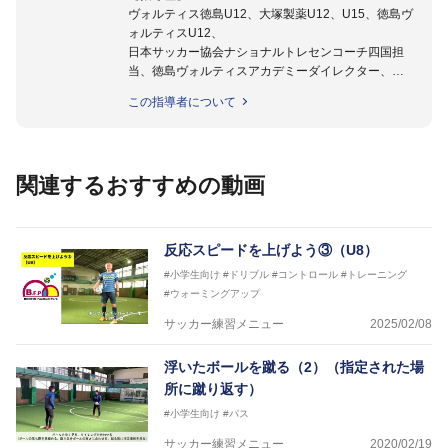
ヴォルティス徳島U12、大塚製薬U12、U15、徳島ヴ
ォルティスU12、
日本サッカー協会ナショナルトレセンコーチ四国担
当、徳島ヴォルティスアカデミーダイレクター、
徳島ヴォルティス普及部長、FC東京普及部長、
この指導者について
日本サッカー協会公認B級養成講習会インストラクタ
ー(FC東京コース)
【資格】
日本サッカー協会公認A級ジェネラル・日本サッカー
関連するおすすめの動画
協会公認キッズリーダーチーフインストラクター
フットサル監修：小西 鉄平
【指導歴】
反応スピードを上げよう③（U8）
FリーグU23選抜監督、ミャンマー女子フットサル代
#小学生向け
#ドリブル
#コントロール
#トレーニング
表監督
#ウォーミングアップ
日本サッカー協会フットサルインストラクター、AFC
（アジアサッカー連盟）フットサルインストラクター
サッカー練習メニュー
2025/02/08
【資格】
JFA公認A級コーチジェネラルライセンス・JFA公認フ
浮いたボールを蹴る（2）（指定された場
ットサルB級コーチライセンス
所に蹴り返す）
横山 哲久
#小学生向け
#パス
【指導歴】
サッカー練習メニュー
2020/02/19