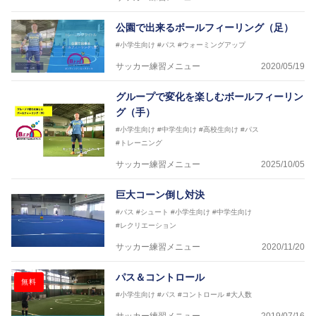
ASV ペスカドーラ町田 監督、FC VIGORE 監督
【資格】
公園で出来るボールフィーリング（足）
日本サッカー協会公認B級ライセンス・日本サッカー
協会公認フットサルB級ライセンス
#小学生向け
#パス
#ウォーミングアップ
サッカー練習メニュー
2020/05/19
※全コーチボンフィンサッカースクール所属
グループで変化を楽しむボールフィーリン
グ（手）
#小学生向け
#中学生向け
#高校生向け
#パス
#トレーニング
サッカー練習メニュー
2025/10/05
巨大コーン倒し対決
#パス
#シュート
#小学生向け
#中学生向け
#レクリエーション
サッカー練習メニュー
2020/11/20
パス＆コントロール
無料
#小学生向け
#パス
#コントロール
#大人数