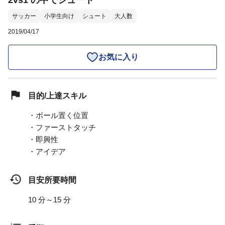
2vs1 の中でシュート
サッカー
小学生向け
シュート
大人数
2019/04/17
お気に入り
目的/上達スキル
・ボール置く位置
・ファーストタッチ
・即興性
・アイデア
目安所要時間
10 分～15 分