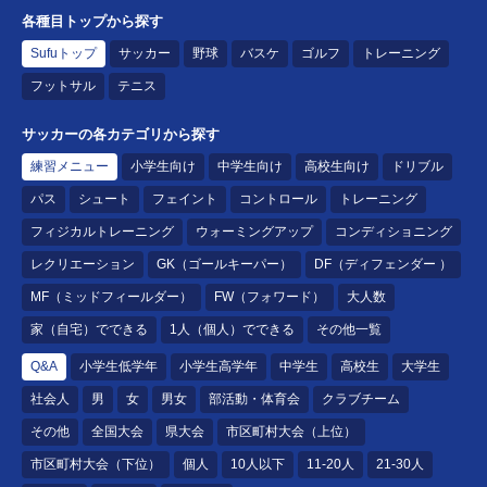
各種目トップから探す
Sufuトップ
サッカー
野球
バスケ
ゴルフ
トレーニング
フットサル
テニス
サッカーの各カテゴリから探す
練習メニュー
小学生向け
中学生向け
高校生向け
ドリブル
パス
シュート
フェイント
コントロール
トレーニング
フィジカルトレーニング
ウォーミングアップ
コンディショニング
レクリエーション
GK（ゴールキーパー）
DF（ディフェンダー ）
MF（ミッドフィールダー）
FW（フォワード）
大人数
家（自宅）でできる
1人（個人）でできる
その他一覧
Q&A
小学生低学年
小学生高学年
中学生
高校生
大学生
社会人
男
女
男女
部活動・体育会
クラブチーム
その他
全国大会
県大会
市区町村大会（上位）
市区町村大会（下位）
個人
10人以下
11-20人
21-30人