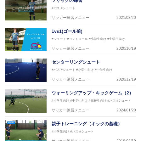
フリックの練習
ットサルB級コーチライセンス
#パス
#シュート
横山 哲久
サッカー練習メニュー
2021/03/20
【指導歴】
ASV ペスカドーラ町田 監督、FC VIGORE 監督
1vs1(ゴール前)
【資格】
日本サッカー協会公認B級ライセンス・日本サッカー
#シュート
#コントロール
#小学生向け
#中学生向け
協会公認フットサルB級ライセンス
サッカー練習メニュー
2020/10/19
※全コーチボンフィンサッカースクール所属
センターリングシュート
#パス
#シュート
#小学生向け
#中学生向け
サッカー練習メニュー
2020/12/19
ウォーミングアップ・キックゲーム（2）
#小学生向け
#中学生向け
#高校生向け
#パス
#シュート
サッカー練習メニュー
2024/01/20
親子トレーニング（キックの基礎）
#小学生向け
#パス
#シュート