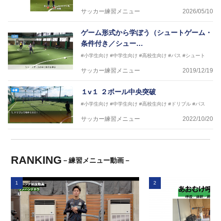
サッカー練習メニュー
2026/05/10
ゲーム形式から学ぼう（シュートゲーム・
条件付き／シュー…
#小学生向け
#中学生向け
#高校生向け
#パス
#シュート
サッカー練習メニュー
2019/12/19
１v１ ２ボール中央突破
#小学生向け
#中学生向け
#高校生向け
#ドリブル
#パス
サッカー練習メニュー
2022/10/20
RANKING
－練習メニュー動画－
1
2