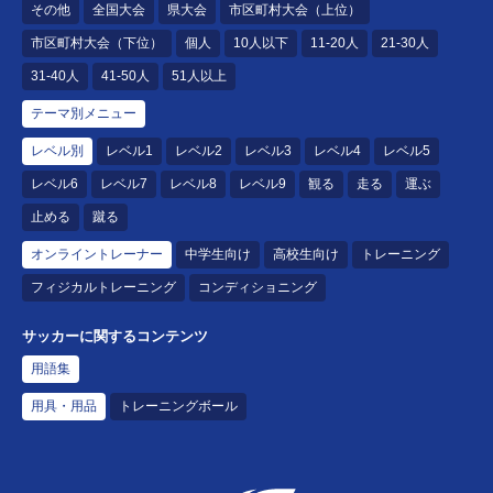
その他
全国大会
県大会
市区町村大会（上位）
市区町村大会（下位）
個人
10人以下
11-20人
21-30人
31-40人
41-50人
51人以上
テーマ別メニュー
レベル別
レベル1
レベル2
レベル3
レベル4
レベル5
レベル6
レベル7
レベル8
レベル9
観る
走る
運ぶ
止める
蹴る
オンライントレーナー
中学生向け
高校生向け
トレーニング
フィジカルトレーニング
コンディショニング
サッカーに関するコンテンツ
用語集
用具・用品
トレーニングボール