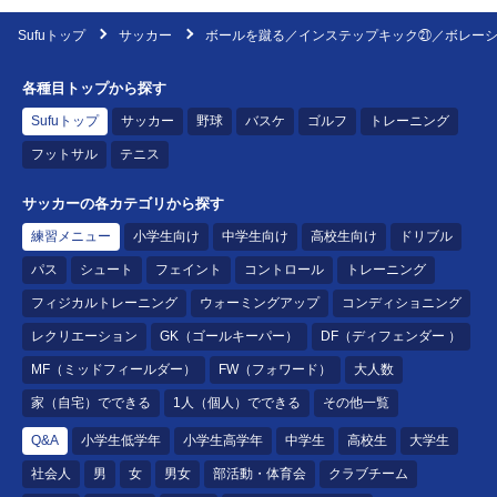
Sufuトップ
サッカー
ボールを蹴る／インステップキック㉑／ボレー
各種目トップから探す
Sufuトップ
サッカー
野球
バスケ
ゴルフ
トレーニング
フットサル
テニス
サッカーの各カテゴリから探す
練習メニュー
小学生向け
中学生向け
高校生向け
ドリブル
パス
シュート
フェイント
コントロール
トレーニング
フィジカルトレーニング
ウォーミングアップ
コンディショニング
レクリエーション
GK（ゴールキーパー）
DF（ディフェンダー ）
MF（ミッドフィールダー）
FW（フォワード）
大人数
家（自宅）でできる
1人（個人）でできる
その他一覧
Q&A
小学生低学年
小学生高学年
中学生
高校生
大学生
社会人
男
女
男女
部活動・体育会
クラブチーム