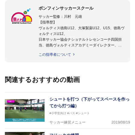
ボンフィンサッカースクール
サッカー監修：川村 元雄
【指導歴】
ヴォルティス徳島U12、大塚製薬U12、U15、徳島ヴ
ォルティスU12、
日本サッカー協会ナショナルトレセンコーチ四国担
当、徳島ヴォルティスアカデミーダイレクター、
徳島ヴォルティス普及部長、FC東京普及部長、
この指導者について
日本サッカー協会公認B級養成講習会インストラクタ
ー(FC東京コース)
【資格】
日本サッカー協会公認A級ジェネラル・日本サッカー
関連するおすすめの動画
協会公認キッズリーダーチーフインストラクター
フットサル監修：小西 鉄平
【指導歴】
シュートを打つ（下がってスペースを作っ
FリーグU23選抜監督、ミャンマー女子フットサル代
てから打つ編）
表監督
#小学生向け
#パス
#シュート
日本サッカー協会フットサルインストラクター、AFC
（アジアサッカー連盟）フットサルインストラクター
サッカー練習メニュー
2019/08/19
【資格】
JFA公認A級コーチジェネラルライセンス・JFA公認フ