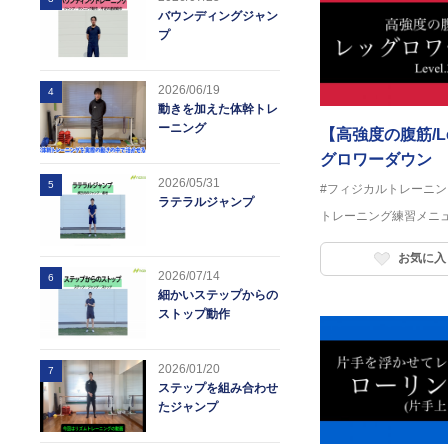
バウンディングジャン
プ
2026/06/19
4
動きを加えた体幹トレ
ーニング
【高強度の腹筋/Le
グロワーダウン
2026/05/31
5
#フィジカルトレーニン
ラテラルジャンプ
トレーニング練習メニ
お気に入
2026/07/14
6
細かいステップからの
ストップ動作
2026/01/20
7
ステップを組み合わせ
たジャンプ