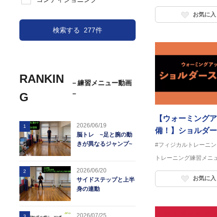
お気に入
検索する
277件
RANKIN
－練習メニュー動画
－
G
【ウォーミングア
2026/06/19
1
備！】ショルダー
脳トレ ~足と腕の動
（＆股関節）
きが異なるジャンプ~
#フィジカルトレーニン
トレーニング練習メニ
2026/06/20
2
お気に入
サイドステップと上半
身の連動
2026/07/25
3