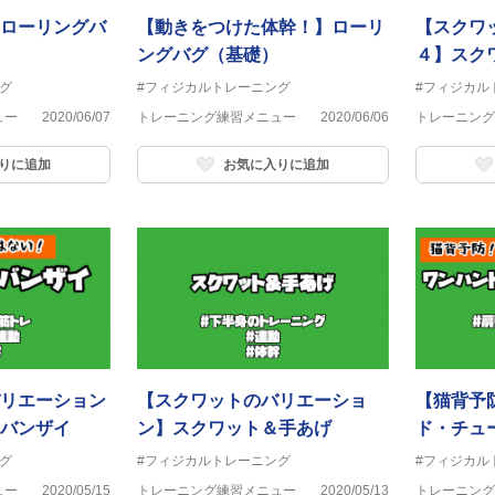
ローリングバ
【動きをつけた体幹！】ローリ
【スクワ
ングバグ（基礎）
４】スク
テンショ
グ
#フィジカルトレーニング
#フィジカル
ュー
2020/06/07
トレーニング練習メニュー
2020/06/06
トレーニング
りに追加
お気に入りに追加
リエーション
【スクワットのバリエーショ
【猫背予
バンザイ
ン】スクワット＆手あげ
ド・チュ
グ
#フィジカルトレーニング
#フィジカル
ュー
2020/05/15
トレーニング練習メニュー
2020/05/13
トレーニング