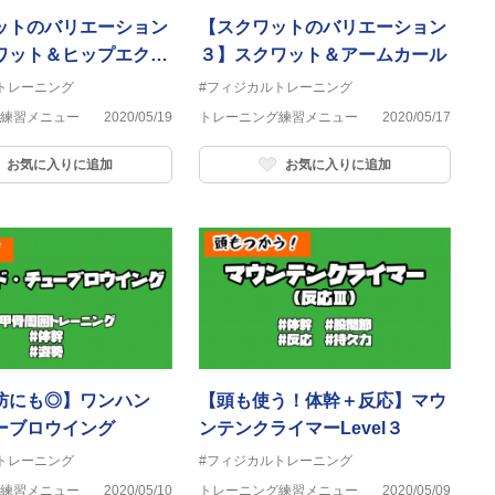
ットのバリエーション
【スクワットのバリエーション
ワット＆ヒップエクス
３】スクワット＆アームカール
ン
トレーニング
#フィジカルトレーニング
練習メニュー
2020/05/19
トレーニング練習メニュー
2020/05/17
お気に入りに追加
お気に入りに追加
防にも◎】ワンハン
【頭も使う！体幹＋反応】マウ
ーブロウイング
ンテンクライマーLevel３
トレーニング
#フィジカルトレーニング
練習メニュー
2020/05/10
トレーニング練習メニュー
2020/05/09