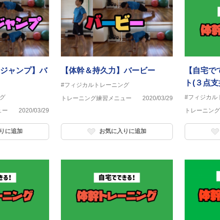
ジャンプ】バ
【体幹＆持久力】バービー
【自宅で
ト(３点
#フィジカルトレーニング
グ
#フィジカル
トレーニング練習メニュー
2020/03/29
ュー
2020/03/29
トレーニング
りに追加
お気に入りに追加