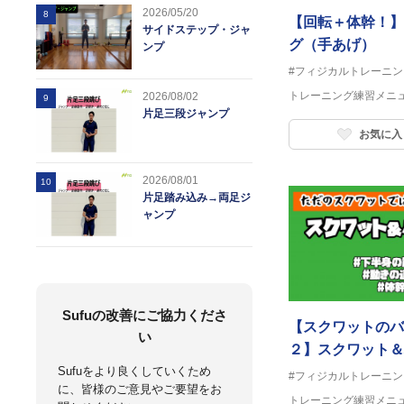
2026/05/20
8
【回転＋体幹！】
サイドステップ・ジャ
グ（手あげ）
ンプ
#フィジカルトレーニン
トレーニング練習メニ
2026/08/02
9
片足三段ジャンプ
お気に入
2026/08/01
10
片足踏み込み→両足ジ
ャンプ
Sufuの改善にご協力くださ
【スクワットのバ
い
２】スクワット＆
Sufuをより良くしていくため
#フィジカルトレーニン
に、皆様のご意見やご要望をお
トレーニング練習メニ