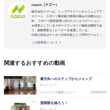
nazoo（ナズー）
株式会社ナズーは、トップアスリートからジュニアア
スリート、スポーツ愛好家の怪我や痛みの治療をはじ
め、 スポーツ競技復帰に向けたリハビリテーション
を得意としているスポーツマッサージ鍼灸治療院であ
り、経験豊富なトレーナーを派遣している。
代表の並木はサッカー日本代表としてFIFAワールドカ
ップフランス大会、日韓大会、ドイツ大会に帯同。そ
この指導者について
のほかU-23日本代表のアスレティックトレーナーと
して４度のオリンピックに帯同しており、U-17ワー
ルドカップへの帯同実績もある。
また現在までにU-19サッカー日本代表、Jリーグ、各
関連するおすすめの動画
世代のサッカーを中心に、WJBL、社会人ラグビー、
ソフトボール、モトクロス、卓球、陸上、アーティス
トなど様々な競技や分野にアスレティックトレーナー
を派遣している。
横方向へのステップからジャンプ
さらには講演会やセミナー、専門学校などの教育機関
#トレーニング
に講師を派遣するなど後進育成にも力を入れている。
「一人一人の健康な人生をサポートする」を企業理念
トレーニング練習メニュー
2026/05/19
として掲げ、世の中の人々の『健康』をあらゆる方向
からサポートし、一人一人の「楽しく、豊かに、生き
股関節を捻ろう！
生きと」生きる、そんな『健康な人生』をサポートし
#トレーニング
ている。