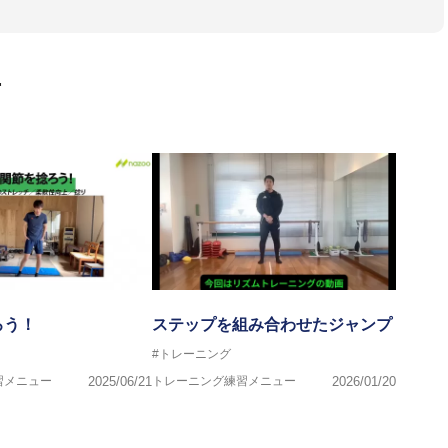
ス、卓球、陸上、アーティストなど様々な競技や分野にアスレティ
門学校などの教育機関に講師を派遣するなど後進育成にも力を入れ
画
ートする」を企業理念として掲げ、世の中の人々の『健康』をあら
一人の「楽しく、豊かに、生き生きと」生きる、そんな『健康な人
ろう！
ステップを組み合わせたジャンプ
#トレーニング
習メニュー
2025/06/21
トレーニング練習メニュー
2026/01/20