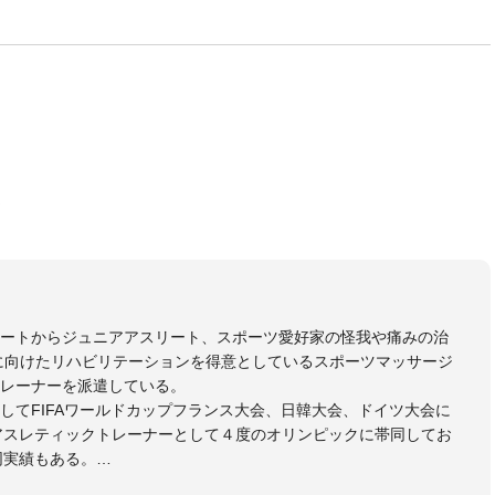
う
リートからジュニアアスリート、スポーツ愛好家の怪我や痛みの治
に向けたリハビリテーションを得意としているスポーツマッサージ
レーナーを派遣している。
してFIFAワールドカップフランス大会、日韓大会、ドイツ大会に
のアスレティックトレーナーとして４度のオリンピックに帯同してお
同実績もある。
本代表、Jリーグ、各世代のサッカーを中心に、WJBL、社会人ラグ