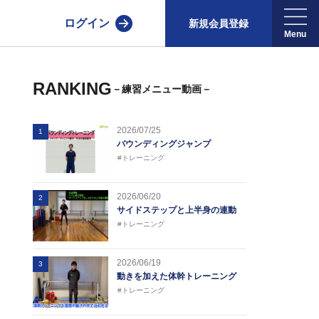
ログイン
新規会員登録
RANKING
－練習メニュー動画－
2026/07/25
1
バウンディングジャンプ
#トレーニング
2026/06/20
2
サイドステップと上半身の連動
#トレーニング
2026/06/19
3
動きを加えた体幹トレーニング
#トレーニング