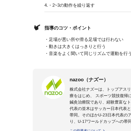
4.
・2~3の動作を繰り返す
指導のコツ・ポイント
・足場が悪い所や滑る足場では行わない
・動きは大きくはっきりと行う
・音楽をよく聞いて同じリズムで運動を行
nazoo（ナズー）
株式会社ナズーは、トップアス
療をはじめ、 スポーツ競技復帰
鍼灸治療院であり、経験豊富なト
代表の並木はサッカー日本代表と
帯同。そのほかU-23日本代表
り、U-17ワールドカップへの帯
また現在までにU-19サッカー日
この指導者について