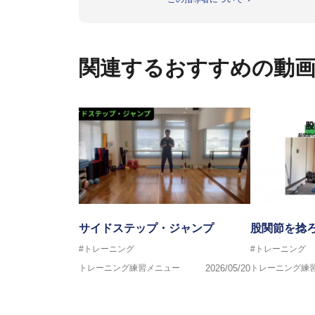
ビー、ソフトボール、モトクロ
ックトレーナーを派遣している。
さらには講演会やセミナー、専
ている。
関連するおすすめの動
「一人一人の健康な人生をサポ
ゆる方向からサポートし、一人
生』をサポートしている。
サイドステップ・ジャンプ
股関節を捻
#トレーニング
#トレーニング
トレーニング練習メニュー
2026/05/20
トレーニング練