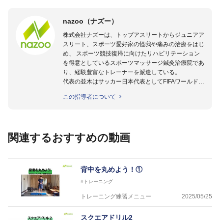
nazoo（ナズー）
株式会社ナズーは、トップアスリートからジュニアア
スリート、スポーツ愛好家の怪我や痛みの治療をはじ
め、 スポーツ競技復帰に向けたリハビリテーション
を得意としているスポーツマッサージ鍼灸治療院であ
り、経験豊富なトレーナーを派遣している。
代表の並木はサッカー日本代表としてFIFAワールドカ
ップフランス大会、日韓大会、ドイツ大会に帯同。そ
この指導者について
のほかU-23日本代表のアスレティックトレーナーと
して４度のオリンピックに帯同しており、U-17ワー
ルドカップへの帯同実績もある。
また現在までにU-19サッカー日本代表、Jリーグ、各
関連するおすすめの動画
世代のサッカーを中心に、WJBL、社会人ラグビー、
ソフトボール、モトクロス、卓球、陸上、アーティス
トなど様々な競技や分野にアスレティックトレーナー
を派遣している。
背中を丸めよう！①
さらには講演会やセミナー、専門学校などの教育機関
#トレーニング
に講師を派遣するなど後進育成にも力を入れている。
「一人一人の健康な人生をサポートする」を企業理念
トレーニング練習メニュー
2025/05/25
として掲げ、世の中の人々の『健康』をあらゆる方向
からサポートし、一人一人の「楽しく、豊かに、生き
スクエアドリル2