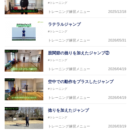
#トレーニング
に講師を派遣するなど後進育成にも力を入れている。
「一人一人の健康な人生をサポートする」を企業理念
トレーニング練習メニュー
2025/12/18
として掲げ、世の中の人々の『健康』をあらゆる方向
からサポートし、一人一人の「楽しく、豊かに、生き
ラテラルジャンプ
生きと」生きる、そんな『健康な人生』をサポートし
#トレーニング
ている。
トレーニング練習メニュー
2026/05/31
股関節の捻りを加えたジャンプ②
#トレーニング
トレーニング練習メニュー
2026/04/19
空中での動作をプラスしたジャンプ
#トレーニング
トレーニング練習メニュー
2026/04/19
捻りを加えたジャンプ
#トレーニング
トレーニング練習メニュー
2026/03/19