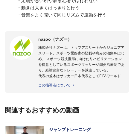
・足場が悪い所や滑る足場では行わない
・動きは大きくはっきりと行う
・音楽をよく聞いて同じリズムで運動を行う
nazoo（ナズー）
株式会社ナズーは、トップアスリートからジュニアア
スリート、スポーツ愛好家の怪我や痛みの治療をはじ
め、 スポーツ競技復帰に向けたリハビリテーション
を得意としているスポーツマッサージ鍼灸治療院であ
り、経験豊富なトレーナーを派遣している。
代表の並木はサッカー日本代表としてFIFAワールドカ
ップフランス大会、日韓大会、ドイツ大会に帯同。そ
この指導者について
のほかU-23日本代表のアスレティックトレーナーと
して４度のオリンピックに帯同しており、U-17ワー
ルドカップへの帯同実績もある。
また現在までにU-19サッカー日本代表、Jリーグ、各
関連するおすすめの動画
世代のサッカーを中心に、WJBL、社会人ラグビー、
ソフトボール、モトクロス、卓球、陸上、アーティス
トなど様々な競技や分野にアスレティックトレーナー
を派遣している。
ジャンプトレーニング
さらには講演会やセミナー、専門学校などの教育機関