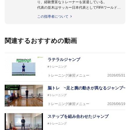
り、経験豊富なトレーナーを派遣している。
代表の並木はサッカー日本代表としてFIFAワールドカ
ップフランス大会、日韓大会、ドイツ大会に帯同。そ
この指導者について
のほかU-23日本代表のアスレティックトレーナーと
して４度のオリンピックに帯同しており、U-17ワー
ルドカップへの帯同実績もある。
また現在までにU-19サッカー日本代表、Jリーグ、各
関連するおすすめの動画
世代のサッカーを中心に、WJBL、社会人ラグビー、
ソフトボール、モトクロス、卓球、陸上、アーティス
トなど様々な競技や分野にアスレティックトレーナー
を派遣している。
ラテラルジャンプ
さらには講演会やセミナー、専門学校などの教育機関
#トレーニング
に講師を派遣するなど後進育成にも力を入れている。
「一人一人の健康な人生をサポートする」を企業理念
トレーニング練習メニュー
2026/05/31
として掲げ、世の中の人々の『健康』をあらゆる方向
からサポートし、一人一人の「楽しく、豊かに、生き
脳トレ ~足と腕の動きが異なるジャンプ~
生きと」生きる、そんな『健康な人生』をサポートし
#トレーニング
ている。
トレーニング練習メニュー
2026/06/19
ステップを組み合わせたジャンプ
#トレーニング