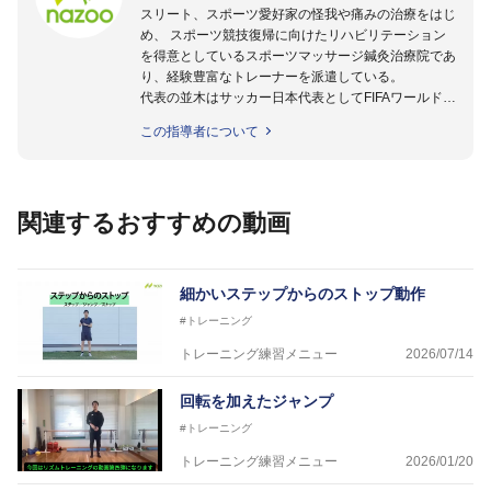
スリート、スポーツ愛好家の怪我や痛みの治療をはじ
め、 スポーツ競技復帰に向けたリハビリテーション
を得意としているスポーツマッサージ鍼灸治療院であ
り、経験豊富なトレーナーを派遣している。
代表の並木はサッカー日本代表としてFIFAワールドカ
ップフランス大会、日韓大会、ドイツ大会に帯同。そ
この指導者について
のほかU-23日本代表のアスレティックトレーナーと
して４度のオリンピックに帯同しており、U-17ワー
ルドカップへの帯同実績もある。
また現在までにU-19サッカー日本代表、Jリーグ、各
関連するおすすめの動画
世代のサッカーを中心に、WJBL、社会人ラグビー、
ソフトボール、モトクロス、卓球、陸上、アーティス
トなど様々な競技や分野にアスレティックトレーナー
を派遣している。
細かいステップからのストップ動作
さらには講演会やセミナー、専門学校などの教育機関
#トレーニング
に講師を派遣するなど後進育成にも力を入れている。
「一人一人の健康な人生をサポートする」を企業理念
トレーニング練習メニュー
2026/07/14
として掲げ、世の中の人々の『健康』をあらゆる方向
からサポートし、一人一人の「楽しく、豊かに、生き
回転を加えたジャンプ
生きと」生きる、そんな『健康な人生』をサポートし
#トレーニング
ている。
トレーニング練習メニュー
2026/01/20