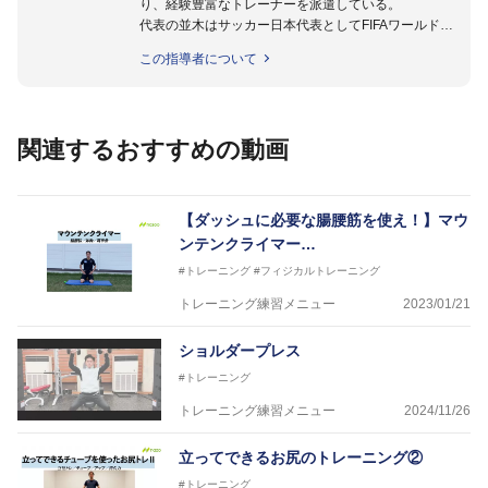
り、経験豊富なトレーナーを派遣している。
代表の並木はサッカー日本代表としてFIFAワールドカ
ップフランス大会、日韓大会、ドイツ大会に帯同。そ
この指導者について
のほかU-23日本代表のアスレティックトレーナーと
して４度のオリンピックに帯同しており、U-17ワー
ルドカップへの帯同実績もある。
また現在までにU-19サッカー日本代表、Jリーグ、各
関連するおすすめの動画
世代のサッカーを中心に、WJBL、社会人ラグビー、
ソフトボール、モトクロス、卓球、陸上、アーティス
トなど様々な競技や分野にアスレティックトレーナー
を派遣している。
【ダッシュに必要な腸腰筋を使え！】マウ
さらには講演会やセミナー、専門学校などの教育機関
ンテンクライマー…
に講師を派遣するなど後進育成にも力を入れている。
#トレーニング
#フィジカルトレーニング
「一人一人の健康な人生をサポートする」を企業理念
として掲げ、世の中の人々の『健康』をあらゆる方向
トレーニング練習メニュー
2023/01/21
からサポートし、一人一人の「楽しく、豊かに、生き
生きと」生きる、そんな『健康な人生』をサポートし
ショルダープレス
ている。
#トレーニング
トレーニング練習メニュー
2024/11/26
立ってできるお尻のトレーニング②
#トレーニング