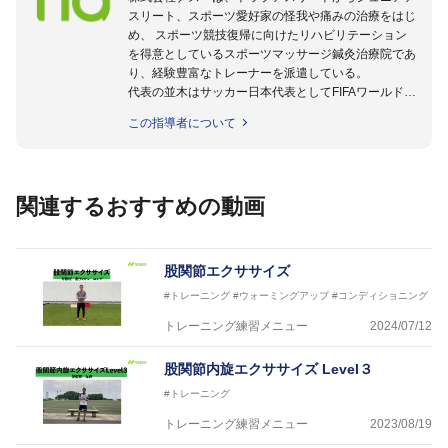
スリート、スポーツ愛好家の怪我や痛みの治療をはじ
め、 スポーツ競技復帰に向けたリハビリテーション
を得意としているスポーツマッサージ鍼灸治療院であ
り、経験豊富なトレーナーを派遣している。
代表の並木はサッカー日本代表としてFIFAワールドカ
ップフランス大会、日韓大会、ドイツ大会に帯同。そ
この指導者について
のほかU-23日本代表のアスレティックトレーナーと
して４度のオリンピックに帯同しており、U-17ワー
ルドカップへの帯同実績もある。
また現在までにU-19サッカー日本代表、Jリーグ、各
関連するおすすめの動画
世代のサッカーを中心に、WJBL、社会人ラグビー、
ソフトボール、モトクロス、卓球、陸上、アーティス
トなど様々な競技や分野にアスレティックトレーナー
を派遣している。
股関節エクササイズ
さらには講演会やセミナー、専門学校などの教育機関
#トレーニング
#ウォーミングアップ
#コンディショニング
に講師を派遣するなど後進育成にも力を入れている。
「一人一人の健康な人生をサポートする」を企業理念
トレーニング練習メニュー
2024/07/12
として掲げ、世の中の人々の『健康』をあらゆる方向
からサポートし、一人一人の「楽しく、豊かに、生き
股関節内旋エクササイズ Level３
生きと」生きる、そんな『健康な人生』をサポートし
#トレーニング
ている。
トレーニング練習メニュー
2023/08/19