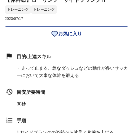
【体幹②】ローリング・サイドプランクⅡ
トレーニング
トレーニング
2023/07/17
お気に入り
目的/上達スキル
・走って止まる、急なダッシュなどの動作が多いサッカ
ーにおいて大事な体幹を鍛える
目安所要時間
30秒
手順
1.
サイドプランクの姿勢から片足と片腕を上げる