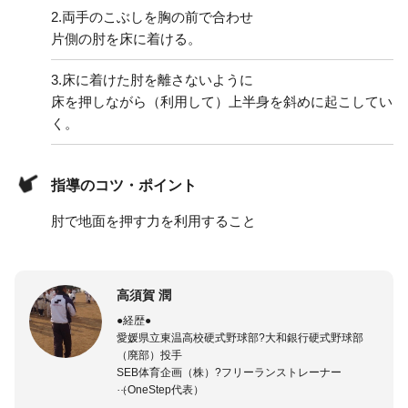
2.
両手のこぶしを胸の前で合わせ
片側の肘を床に着ける。
3.
床に着けた肘を離さないように
床を押しながら（利用して）上半身を斜めに起こしてい
く。
指導のコツ・ポイント
肘で地面を押す力を利用すること
高須賀 潤
●経歴●
愛媛県立東温高校硬式野球部?大和銀行硬式野球部
（廃部）投手
SEB体育企画（株）?フリーランストレーナー
（OneStep代表）