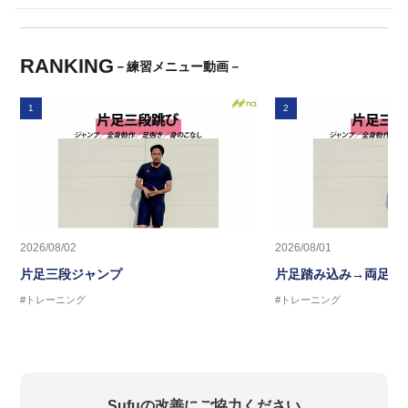
RANKING
－練習メニュー動画－
1
2
2026/08/02
2026/08/01
片足三段ジャンプ
片足踏み込み→両足ジ
#トレーニング
#トレーニング
Sufuの改善にご協力ください