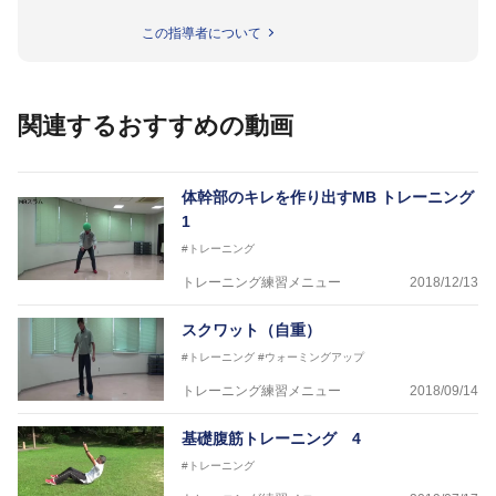
●指導実績●
この指導者について
今治西高校野球部
伊予高校野球部
伊予農業高校野球部
大洲農業高校野球部
関連するおすすめの動画
川之江高校野球部
観音寺第一高校野球部
西条高校野球部
済美平成中等教育学校野球部
体幹部のキレを作り出すMB トレーニング
丹原高校野球部
1
東温高校野球部
#トレーニング
松山西中等教育学校野球部
南宇和高校野球部
トレーニング練習メニュー
2018/12/13
八幡浜工業野球部
IPU環太平洋大学短期大学部ソフトボール部
スクワット（自重）
美作大学女子ソフトボール部
愛媛大学医学部準硬式野球部 他
#トレーニング
#ウォーミングアップ
トレーニング練習メニュー
2018/09/14
●資格●
日本スポーツ協会公認 スポーツプログラマー
基礎腹筋トレーニング 4
日本トレーニング指導者協会 JATI?ATI
#トレーニング
～豊かな環境がなくても工夫次第で