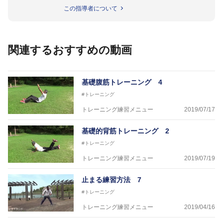
●指導実績●
この指導者について
今治西高校野球部
伊予高校野球部
伊予農業高校野球部
大洲農業高校野球部
関連するおすすめの動画
川之江高校野球部
観音寺第一高校野球部
西条高校野球部
済美平成中等教育学校野球部
基礎腹筋トレーニング 4
丹原高校野球部
#トレーニング
東温高校野球部
松山西中等教育学校野球部
トレーニング練習メニュー
2019/07/17
南宇和高校野球部
八幡浜工業野球部
基礎的背筋トレーニング 2
IPU環太平洋大学短期大学部ソフトボール部
#トレーニング
美作大学女子ソフトボール部
愛媛大学医学部準硬式野球部 他
トレーニング練習メニュー
2019/07/19
●資格●
止まる練習方法 7
日本スポーツ協会公認 スポーツプログラマー
日本トレーニング指導者協会 JATI?ATI
#トレーニング
トレーニング練習メニュー
2019/04/16
～豊かな環境がなくても工夫次第で
強化が出来る内容を～