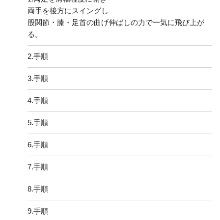
両手を後方にスイングし
股関節・膝・足首の曲げ伸ばしの力で一気に飛び上が
る。
2.
手順
3.
手順
4.
手順
5.
手順
6.
手順
7.
手順
8.
手順
9.
手順