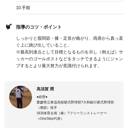
10.
手順
指導のコツ・ポイント
しっかりと股関節・膝・足首が曲がり、両肩から真っ直
ぐ上に跳び出していること。
※最高到達点として目標となるものを示し（例えば）サ
ッカーのゴールポストなどをタッチできるようにジャン
プするとより最大努力が意識付けられます。
高須賀 潤
●経歴●
愛媛県立東温高校硬式野球部?大和銀行硬式野球部
（廃部）投手
SEB体育企画（株）?フリーランストレーナー
（OneStep代表）