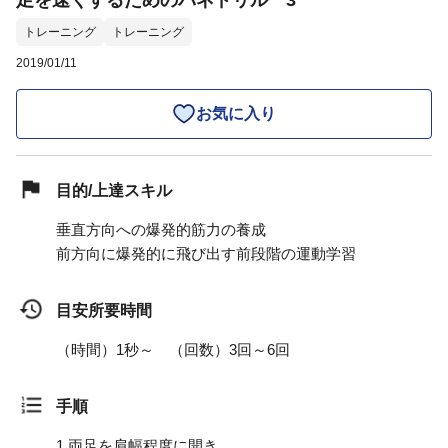
足を速くするためのバネドリル 3
トレーニング
トレーニング
2019/01/11
お気に入り
目的/上達スキル
垂直方向への爆発的筋力の養成
前方向に爆発的に飛び出す前段階の運動学習
目安所要時間
（時間）1秒～ （回数）3回～6回
手順
1.
両足を肩幅程度に開き