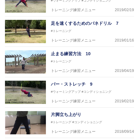
#ウォーミングアップ
#コンディショニング
東温高校野球部
松山西中等教育学校野球部
トレーニング練習メニュー
2019/02/19
南宇和高校野球部
八幡浜工業野球部
足を速くするためのバネドリル 7
IPU環太平洋大学短期大学部ソフトボール部
#トレーニング
美作大学女子ソフトボール部
愛媛大学医学部準硬式野球部 他
トレーニング練習メニュー
2019/01/16
●資格●
止まる練習方法 10
日本スポーツ協会公認 スポーツプログラマー
日本トレーニング指導者協会 JATI?ATI
#トレーニング
トレーニング練習メニュー
2019/04/19
～豊かな環境がなくても工夫次第で
強化が出来る内容を～
バー・ストレッチ 9
#ウォーミングアップ
#コンディショニング
トレーニング練習メニュー
2019/02/19
片脚立ち上がり
#トレーニング
#コンディショニング
トレーニング練習メニュー
2018/09/14