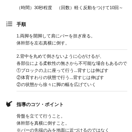
（時間）30秒程度 （回数）軽く反動をつけて10回～
手順
1.
両脚を開脚して肩にバーを担ぎ座る。
体幹部を左右真横に倒す。
2.
背中を丸めて倒さないように心がけるが、
各部位による柔軟性の無さから不可能な場合もあるので
①ブロックの上に座って行う...背すじは伸ばす
②体育すわりの状態で行う...背すじは伸ばす
②の状態から徐々に脚の幅を広げていく
指導のコツ・ポイント
骨盤を立てて行うこと。
体幹部を真横に倒すこと。
※バーの先端のみを地面に近づけるのではなく