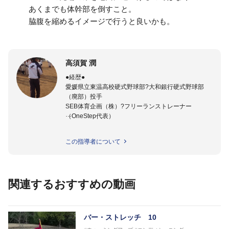
あくまでも体幹部を倒すこと。
脇腹を縮めるイメージで行うと良いかも。
高須賀 潤
●経歴●
愛媛県立東温高校硬式野球部?大和銀行硬式野球部
（廃部）投手
SEB体育企画（株）?フリーランストレーナー
（OneStep代表）
●指導実績●
この指導者について
今治西高校野球部
伊予高校野球部
伊予農業高校野球部
大洲農業高校野球部
関連するおすすめの動画
川之江高校野球部
観音寺第一高校野球部
西条高校野球部
済美平成中等教育学校野球部
バー・ストレッチ 10
丹原高校野球部