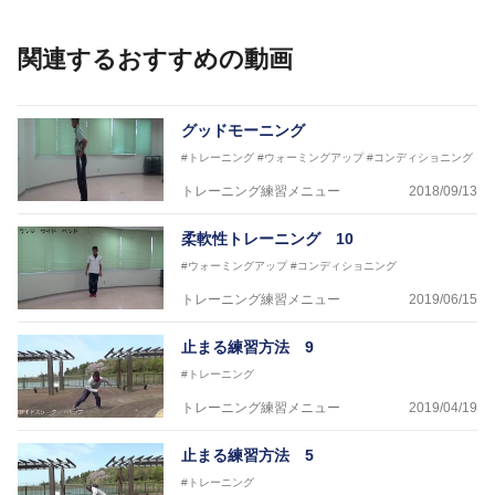
伊予農業高校野球部
大洲農業高校野球部
関連するおすすめの動画
川之江高校野球部
観音寺第一高校野球部
西条高校野球部
済美平成中等教育学校野球部
グッドモーニング
丹原高校野球部
#トレーニング
#ウォーミングアップ
#コンディショニング
東温高校野球部
松山西中等教育学校野球部
トレーニング練習メニュー
2018/09/13
南宇和高校野球部
八幡浜工業野球部
柔軟性トレーニング 10
IPU環太平洋大学短期大学部ソフトボール部
#ウォーミングアップ
#コンディショニング
美作大学女子ソフトボール部
愛媛大学医学部準硬式野球部 他
トレーニング練習メニュー
2019/06/15
●資格●
止まる練習方法 9
日本スポーツ協会公認 スポーツプログラマー
日本トレーニング指導者協会 JATI?ATI
#トレーニング
トレーニング練習メニュー
2019/04/19
～豊かな環境がなくても工夫次第で
強化が出来る内容を～
止まる練習方法 5
#トレーニング