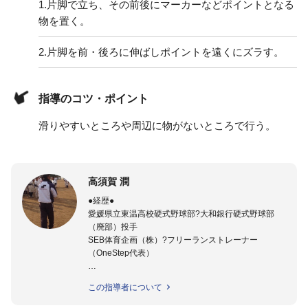
1.
片脚で立ち、その前後にマーカーなどポイントとなる
物を置く。
2.
片脚を前・後ろに伸ばしポイントを遠くにズラす。
指導のコツ・ポイント
滑りやすいところや周辺に物がないところで行う。
高須賀 潤
●経歴●
愛媛県立東温高校硬式野球部?大和銀行硬式野球部
（廃部）投手
SEB体育企画（株）?フリーランストレーナー
（OneStep代表）
●指導実績●
この指導者について
今治西高校野球部
伊予高校野球部