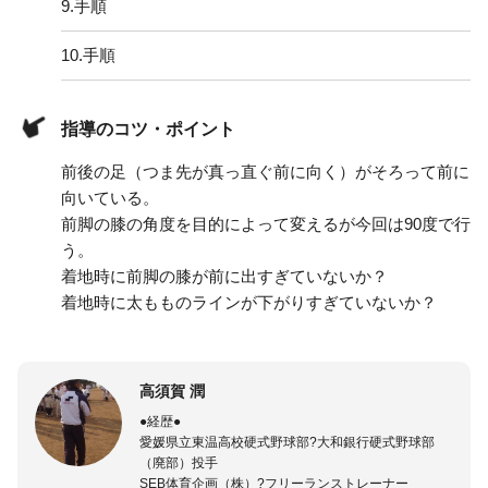
9.
手順
10.
手順
指導のコツ・ポイント
前後の足（つま先が真っ直ぐ前に向く）がそろって前に
向いている。
前脚の膝の角度を目的によって変えるが今回は90度で行
う。
着地時に前脚の膝が前に出すぎていないか？
着地時に太もものラインが下がりすぎていないか？
高須賀 潤
●経歴●
愛媛県立東温高校硬式野球部?大和銀行硬式野球部
（廃部）投手
SEB体育企画（株）?フリーランストレーナー