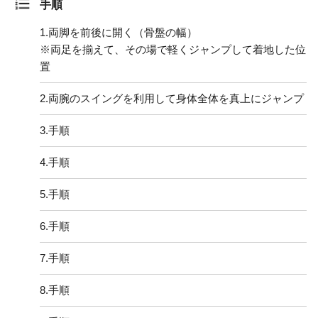
手順
1.
両脚を前後に開く（骨盤の幅）
※両足を揃えて、その場で軽くジャンプして着地した位
置
2.
両腕のスイングを利用して身体全体を真上にジャンプ
3.
手順
4.
手順
5.
手順
6.
手順
7.
手順
8.
手順