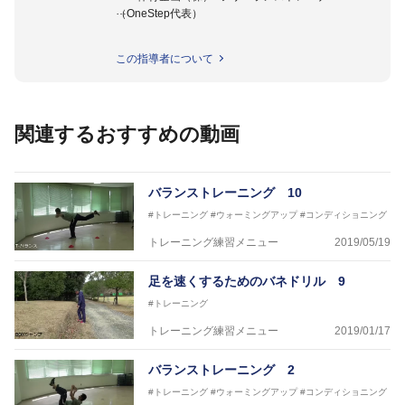
（OneStep代表）
●指導実績●
この指導者について
今治西高校野球部
伊予高校野球部
伊予農業高校野球部
大洲農業高校野球部
関連するおすすめの動画
川之江高校野球部
観音寺第一高校野球部
西条高校野球部
済美平成中等教育学校野球部
バランストレーニング 10
丹原高校野球部
#トレーニング
#ウォーミングアップ
#コンディショニング
東温高校野球部
松山西中等教育学校野球部
トレーニング練習メニュー
2019/05/19
南宇和高校野球部
八幡浜工業野球部
足を速くするためのバネドリル 9
IPU環太平洋大学短期大学部ソフトボール部
#トレーニング
美作大学女子ソフトボール部
愛媛大学医学部準硬式野球部 他
トレーニング練習メニュー
2019/01/17
●資格●
バランストレーニング 2
日本スポーツ協会公認 スポーツプログラマー
日本トレーニング指導者協会 JATI?ATI
#トレーニング
#ウォーミングアップ
#コンディショニング