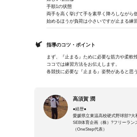
手順1の状態
両手を高く挙げて手を素早く降ろしながら
始めるほうが負荷は小さいですが止まる練
指導のコツ・ポイント
まず、『止まる』ために必要な筋力や柔軟
ココでは練習方法をお伝えします。
各競技に必要な『止まる』姿勢があると思
高須賀 潤
●経歴●
愛媛県立東温高校硬式野球部?大
SEB体育企画（株）?フリーラン
（OneStep代表）