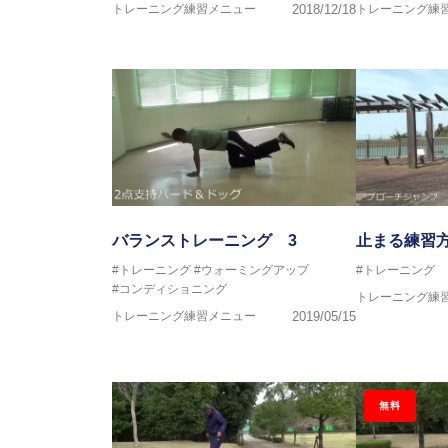
日本トレーニング指
トレーニング練習メニュー
2018/12/18
トレーニング練
～豊かな環境がなくても工夫次第
強化が出来る内容を～
バランストレーニング 3
止まる練習方
#トレーニング
#ウォーミングアップ
#トレーニング
#コンディショニング
トレーニング練
トレーニング練習メニュー
2019/05/15
無料