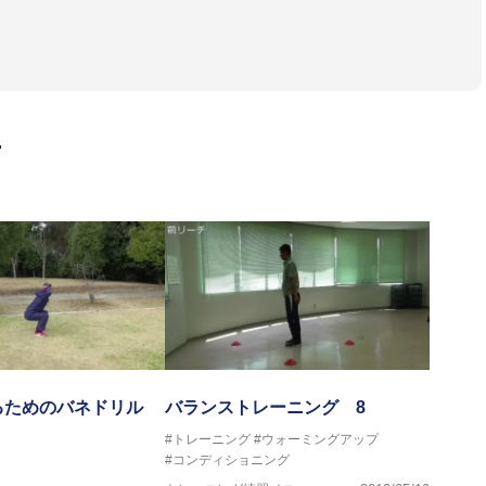
画
トボール部
るためのバネドリル
バランストレーニング 8
#トレーニング
#ウォーミングアップ
#コンディショニング
プログラマー