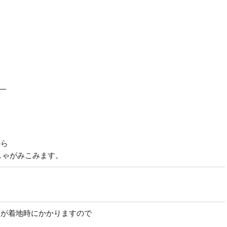
一
から
しゃがみこみます。
。
荷が着地時にかかりますので