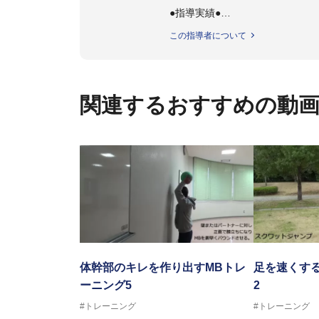
●指導実績●
今治西高校野球部
この指導者について
伊予高校野球部
伊予農業高校野球部
大洲農業高校野球部
川之江高校野球部
関連するおすすめの動
観音寺第一高校野球部
西条高校野球部
済美平成中等教育学校野球部
丹原高校野球部
東温高校野球部
松山西中等教育学校野球部
南宇和高校野球部
八幡浜工業野球部
IPU環太平洋大学短期大学部ソフ
美作大学女子ソフトボール部
愛媛大学医学部準硬式野球部 他
体幹部のキレを作り出すMBトレ
足を速くす
ーニング5
2
●資格●
#トレーニング
#トレーニング
日本スポーツ協会公認 スポーツ