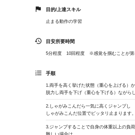
目的/上達スキル
止まる動作の学習
目安所要時間
5分程度 10回程度 ※感覚を掴むことが第
手順
1.
両手を高く挙げた状態（重心を上げる）
脱力し両手を下げ（重心を下げる）ながら
2.
しゃがみこんだら一気に高くジャンプし
しゃがみこんだ位置でピッタリ止まります
3.
ジャンプすることで自身の体重以上の負
難しい場合は