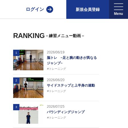
ログイン
新規会員登録
RANKING
－練習メニュー動画－
2026/06/19
1
脳トレ ~足と腕の動きが異なる
ジャンプ~
#トレーニング
2026/06/20
2
サイドステップと上半身の連動
#トレーニング
2026/07/25
3
バウンディングジャンプ
#トレーニング