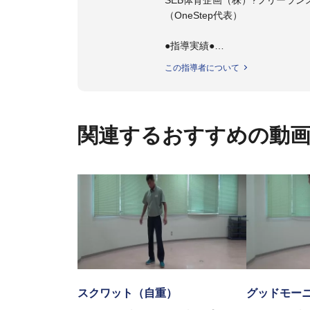
（OneStep代表）
●指導実績●
今治西高校野球部
この指導者について
伊予高校野球部
伊予農業高校野球部
大洲農業高校野球部
川之江高校野球部
関連するおすすめの動
観音寺第一高校野球部
西条高校野球部
済美平成中等教育学校野球部
丹原高校野球部
東温高校野球部
松山西中等教育学校野球部
南宇和高校野球部
八幡浜工業野球部
IPU環太平洋大学短期大学部ソフ
美作大学女子ソフトボール部
愛媛大学医学部準硬式野球部 他
スクワット（自重）
グッドモー