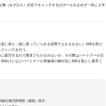
を胸（みぞおち）付近でキャッチするがボールを止めず一気に上半
垂直に保ち（楽に座っていられる姿勢でもかまわない）MBを受け
ェストパスを行う。
めに疲労するので垂直でもかまわないが、その際はパートナーが正
、仰向けになりパートナーが実施者の胸付近にMBを落とし素早く
和銀行硬式野球部（廃部）投手
ストレーナー