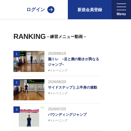
ログイン
新規会員登録
RANKING
－練習メニュー動画－
2026/06/19
1
脳トレ ~足と腕の動きが異なる
ジャンプ~
#トレーニング
2026/06/20
2
サイドステップと上半身の連動
#トレーニング
2026/07/25
3
バウンディングジャンプ
#トレーニング