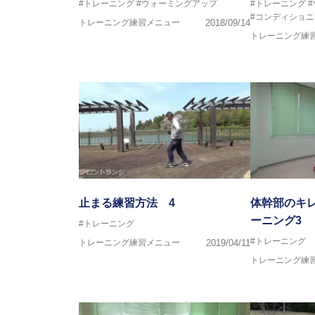
#トレーニング
#ウォーミングアップ
#トレーニング
●資格●
#コンディショニ
トレーニング練習メニュー
2018/09/14
日本スポーツ協会公認 スポーツ
トレーニング練
日本トレーニング指
～豊かな環境がなくても工夫次第
強化が出来る内容を～
止まる練習方法 4
体幹部のキ
ーニング3
#トレーニング
#トレーニング
トレーニング練習メニュー
2019/04/11
トレーニング練