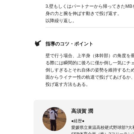
3.
壁もしくはパートナーから帰ってきたMB
身の力と腕を伸ばす動きで投げ返す。
以降繰り返し。
指導のコツ・ポイント
壁で行う場合、上半身（体幹部）の角度を
る際には瞬間的に後ろに僅か倒し一気にチ
倒しすぎるとそれ自体の姿勢を維持するた
面からライナー性の軌道で投げてあげるか
投げ返す方法もある。
高須賀 潤
●経歴●
愛媛県立東温高校硬式野球部?大
SEB体育企画（株）?フリーラン