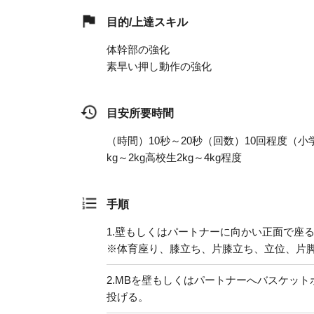
目的/上達スキル
体幹部の強化
素早い押し動作の強化
目安所要時間
（時間）10秒～20秒（回数）10回程度（
kg～2kg高校生2kg～4kg程度
手順
1.
壁もしくはパートナーに向かい正面で座
※体育座り、膝立ち、片膝立ち、立位、片
2.
MBを壁もしくはパートナーへバスケット
投げる。