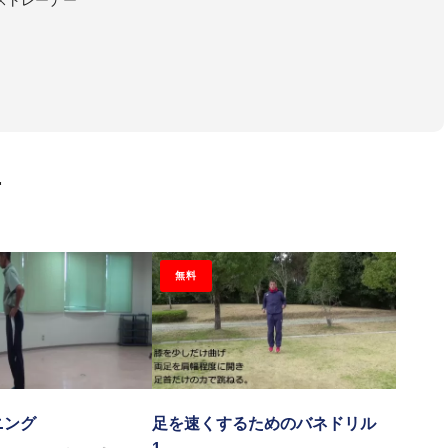
画
無料
トボール部
ニング
足を速くするためのバネドリル