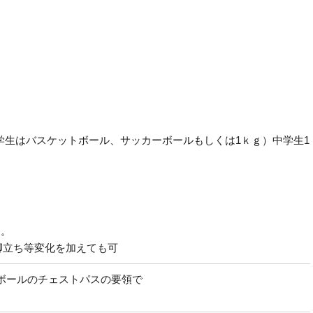
小学生はバスケットボール、サッカーボールもしくは1ｋｇ）中学生1
る。
脚立ち等変化を加えても可
ボールのチェストパスの要領で