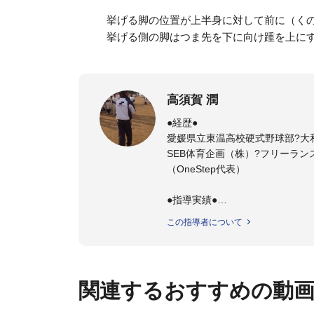
挙げる脚の位置が上半身に対して前に（く
挙げる側の脚はつま先を下に向け踵を上に
高須賀 潤
●経歴●
愛媛県立東温高校硬式野球部?大
SEB体育企画（株）?フリーラン
（OneStep代表）
●指導実績●
今治西高校野球部
この指導者について
伊予高校野球部
伊予農業高校野球部
大洲農業高校野球部
川之江高校野球部
関連するおすすめの動
観音寺第一高校野球部
西条高校野球部