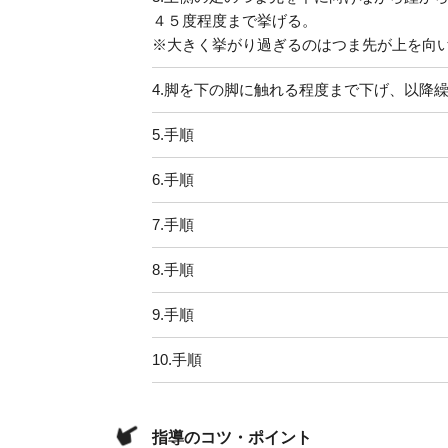
４５度程度まで挙げる。
※大きく挙がり過ぎるのはつま先が上を向
4.
脚を下の脚に触れる程度まで下げ、以降
5.
手順
6.
手順
7.
手順
8.
手順
9.
手順
10.
手順
指導のコツ・ポイント