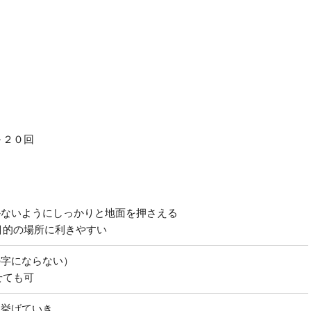
～２０回
かないようにしっかりと地面を押さえる
目的の場所に利きやすい
の字にならない）
せても可
ら挙げていき