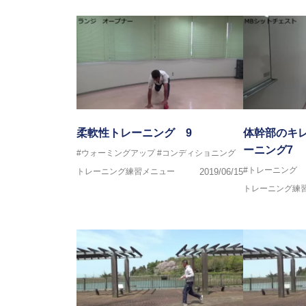
済美平成中等教育学校野球部
丹原高校野球部
東温高校野球部
松山西中等教育学校野球部
南宇和高校野球部
八幡浜工業野球部
IPU環太平洋大学短期大学部ソフ
美作大学女子ソフトボール部
愛媛大学医学部準硬式野球部 他
柔軟性トレーニング 9
体幹部のキ
ーニング7
#ウォーミングアップ
#コンディショニング
●資格●
#トレーニング
トレーニング練習メニュー
2019/06/15
日本スポーツ協会公認 スポーツ
日本トレーニング指
トレーニング練
～豊かな環境がなくても工夫次第
強化が出来る内容を～