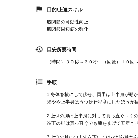
目的/上達スキル
股関節の可動性向上
股関節周辺筋の強化
目安所要時間
（時間）３０秒～６０秒 （回数）１０回
手順
1.
身体を横にして伏せ、両手は上半身が動
※やや上半身はうつ伏せ程度にしたほうが
2.
上側の脚は上半身に対して真っ直ぐ（く
※下の脚は真っ直ぐでも膝をまげて安定さ
3.
上側の足のつま先を下に向けながら踵か