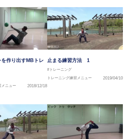
トボール部
レを作り出すMBトレ
止まる練習方法 1
#トレーニング
トレーニング練習メニュー
2019/04/10
プログラマー
導者協会 JATI?ATI
習メニュー
2018/12/18
で