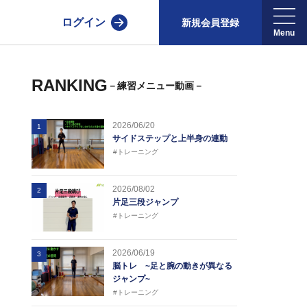
ログイン
新規会員登録
RANKING
－練習メニュー動画－
2026/06/20
1
サイドステップと上半身の連動
#トレーニング
2026/08/02
2
片足三段ジャンプ
#トレーニング
2026/06/19
3
脳トレ ~足と腕の動きが異なる
ジャンプ~
#トレーニング