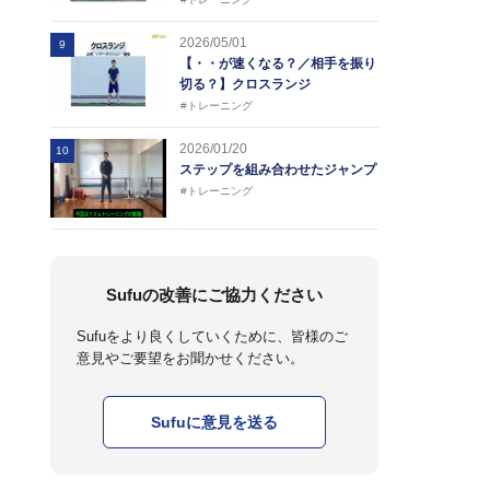
2026/05/01
9
【・・が速くなる？／相手を振り
切る？】クロスランジ
#トレーニング
2026/01/20
10
ステップを組み合わせたジャンプ
#トレーニング
Sufuの改善にご協力ください
Sufuをより良くしていくために、皆様のご
意見やご要望をお聞かせください。
Sufuに意見を送る