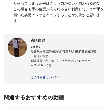
り落ちてしまう選手は支える力がないと思われるので、
この場合も手の位置が高くなる台を利用して、まず手を
着いた姿勢でジッとキープすることが先決かと思いま
す。
高須賀 潤
●経歴●
愛媛県立東温高校硬式野球部?大和銀行硬式野球部
（廃部）投手
SEB体育企画（株）?フリーランストレーナー
（OneStep代表）
●指導実績●
この指導者について
今治西高校野球部
伊予高校野球部
伊予農業高校野球部
大洲農業高校野球部
関連するおすすめの動画
川之江高校野球部
観音寺第一高校野球部
西条高校野球部