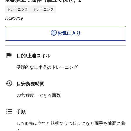
基礎腕立て屈伸（腕立て伏せ）2
トレーニング
トレーニング
2019/07/19
お気に入り
目的/上達スキル
基礎的な上半身のトレーニング
目安所要時間
30秒程度 できる回数
手順
1.
つま先は立てた状態でうつ伏せになり両手を地面に着
く