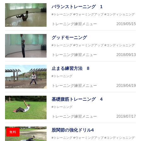
済美平成中等教育学校野球部
バランストレーニング 1
丹原高校野球部
#トレーニング
#ウォーミングアップ
#コンディショニング
東温高校野球部
松山西中等教育学校野球部
トレーニング練習メニュー
2019/05/15
南宇和高校野球部
八幡浜工業野球部
グッドモーニング
IPU環太平洋大学短期大学部ソフトボール部
#トレーニング
#ウォーミングアップ
#コンディショニング
美作大学女子ソフトボール部
愛媛大学医学部準硬式野球部 他
トレーニング練習メニュー
2018/09/13
●資格●
止まる練習方法 8
日本スポーツ協会公認 スポーツプログラマー
日本トレーニング指導者協会 JATI?ATI
#トレーニング
トレーニング練習メニュー
2019/04/19
～豊かな環境がなくても工夫次第で
強化が出来る内容を～
基礎腹筋トレーニング 4
#トレーニング
トレーニング練習メニュー
2019/07/17
股関節の強化ドリル4
無料
#トレーニング
#ウォーミングアップ
#コンディショニング