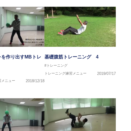
トボール部
レを作り出すMBトレ
基礎腹筋トレーニング 4
#トレーニング
トレーニング練習メニュー
2019/07/17
プログラマー
導者協会 JATI?ATI
習メニュー
2018/12/18
で