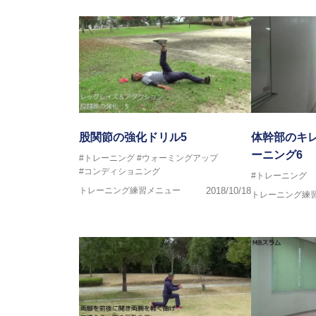
済美平成中等教育学校野球部
丹原高校野球部
東温高校野球部
松山西中等教育学校野球部
南宇和高校野球部
八幡浜工業野球部
IPU環太平洋大学短期大学部ソフ
美作大学女子ソフトボール部
愛媛大学医学部準硬式野球部 他
股関節の強化ドリル5
体幹部のキ
ーニング6
#トレーニング
#ウォーミングアップ
●資格●
#コンディショニング
#トレーニング
日本スポーツ協会公認 スポーツ
トレーニング練習メニュー
2018/10/18
日本トレーニング指
トレーニング練
～豊かな環境がなくても工夫次第
強化が出来る内容を～