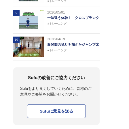
#トレーニング
2026/05/01
9
一味違う体幹！ クロスプランク
#トレーニング
2026/04/19
10
股関節の捻りを加えたジャンプ②
#トレーニング
Sufuの改善にご協力ください
Sufuをより良くしていくために、皆様のご
意見やご要望をお聞かせください。
Sufuに意見を送る