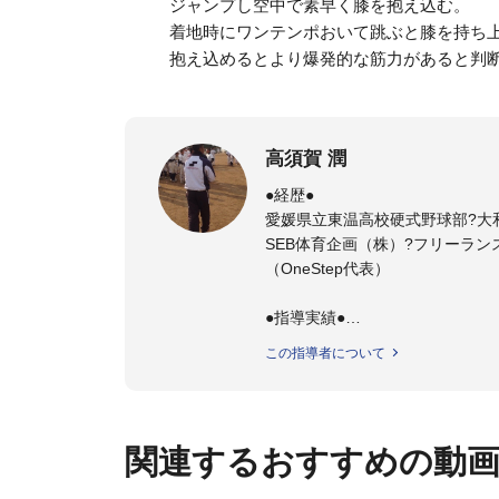
ジャンプし空中で素早く膝を抱え込む。
着地時にワンテンポおいて跳ぶと膝を持ち
抱え込めるとより爆発的な筋力があると判
高須賀 潤
●経歴●
愛媛県立東温高校硬式野球部?大
SEB体育企画（株）?フリーラン
（OneStep代表）
●指導実績●
今治西高校野球部
この指導者について
伊予高校野球部
伊予農業高校野球部
大洲農業高校野球部
川之江高校野球部
関連するおすすめの動
観音寺第一高校野球部
西条高校野球部