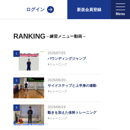
ログイン
新規会員登録
RANKING
－練習メニュー動画－
2026/07/25
1
バウンディングジャンプ
#トレーニング
2026/06/20
2
サイドステップと上半身の連動
#トレーニング
2026/06/19
3
動きを加えた体幹トレーニング
#トレーニング