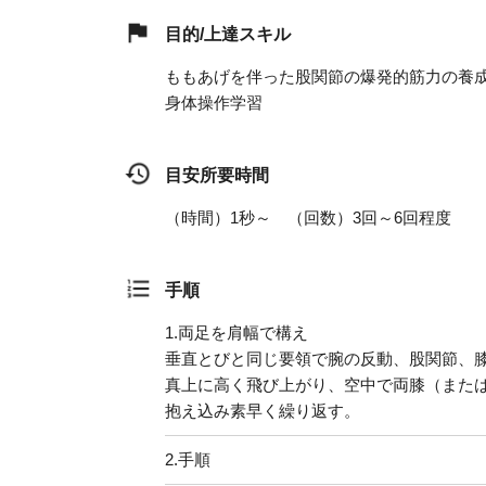
目的/上達スキル
ももあげを伴った股関節の爆発的筋力の養
身体操作学習
目安所要時間
（時間）1秒～ （回数）3回～6回程度
手順
1.
両足を肩幅で構え
垂直とびと同じ要領で腕の反動、股関節、
真上に高く飛び上がり、空中で両膝（また
抱え込み素早く繰り返す。
2.
手順