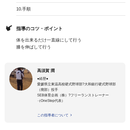
10.
手順
指導のコツ・ポイント
体を出来るだけ一直線にして行う
膝を伸ばして行う
高須賀 潤
●経歴●
愛媛県立東温高校硬式野球部?大和銀行硬式野球部
（廃部）投手
SEB体育企画（株）?フリーランストレーナー
（OneStep代表）
●指導実績●
この指導者について
今治西高校野球部
伊予高校野球部
伊予農業高校野球部