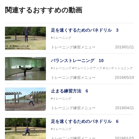
大洲農業高校野球部
関連するおすすめの動画
川之江高校野球部
観音寺第一高校野球部
西条高校野球部
済美平成中等教育学校野球部
足を速くするためのバネドリル 3
丹原高校野球部
#トレーニング
東温高校野球部
松山西中等教育学校野球部
トレーニング練習メニュー
2019/01/11
南宇和高校野球部
八幡浜工業野球部
バランストレーニング 10
IPU環太平洋大学短期大学部ソフトボール部
#トレーニング
#ウォーミングアップ
#コンディショニング
美作大学女子ソフトボール部
愛媛大学医学部準硬式野球部 他
トレーニング練習メニュー
2019/05/19
●資格●
止まる練習方法 6
日本スポーツ協会公認 スポーツプログラマー
日本トレーニング指導者協会 JATI?ATI
#トレーニング
トレーニング練習メニュー
2019/04/11
～豊かな環境がなくても工夫次第で
強化が出来る内容を～
足を速くするためのバネドリル 6
#トレーニング
トレーニング練習メニュー
2019/01/15