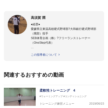
高須賀 潤
●経歴●
愛媛県立東温高校硬式野球部?大和銀行硬式野球部
（廃部）投手
SEB体育企画（株）?フリーランストレーナー
（OneStep代表）
●指導実績●
この指導者について
今治西高校野球部
伊予高校野球部
伊予農業高校野球部
大洲農業高校野球部
関連するおすすめの動画
川之江高校野球部
観音寺第一高校野球部
西条高校野球部
済美平成中等教育学校野球部
柔軟性トレーニング 4
丹原高校野球部
#ウォーミングアップ
#コンディショニング
東温高校野球部
松山西中等教育学校野球部
トレーニング練習メニュー
2019/06/15
南宇和高校野球部