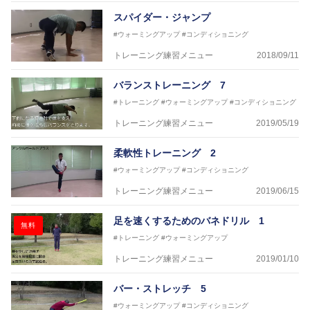
八幡浜工業野球部
スパイダー・ジャンプ
IPU環太平洋大学短期大学部ソフトボール部
#ウォーミングアップ
#コンディショニング
美作大学女子ソフトボール部
愛媛大学医学部準硬式野球部 他
トレーニング練習メニュー
2018/09/11
●資格●
バランストレーニング 7
日本スポーツ協会公認 スポーツプログラマー
日本トレーニング指導者協会 JATI?ATI
#トレーニング
#ウォーミングアップ
#コンディショニング
トレーニング練習メニュー
2019/05/19
～豊かな環境がなくても工夫次第で
強化が出来る内容を～
柔軟性トレーニング 2
#ウォーミングアップ
#コンディショニング
トレーニング練習メニュー
2019/06/15
足を速くするためのバネドリル 1
無料
#トレーニング
#ウォーミングアップ
トレーニング練習メニュー
2019/01/10
バー・ストレッチ 5
#ウォーミングアップ
#コンディショニング