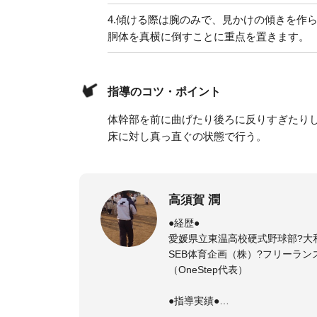
4.
傾ける際は腕のみで、見かけの傾きを作
胴体を真横に倒すことに重点を置きます。
指導のコツ・ポイント
体幹部を前に曲げたり後ろに反りすぎたり
床に対し真っ直ぐの状態で行う。
高須賀 潤
●経歴●
愛媛県立東温高校硬式野球部?大
SEB体育企画（株）?フリーラン
（OneStep代表）
●指導実績●
今治西高校野球部