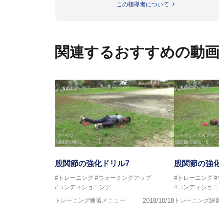
この指導者について
伊予高校野球部
伊予農業高校野球部
大洲農業高校野球部
川之江高校野球部
関連するおすすめの動
観音寺第一高校野球部
西条高校野球部
済美平成中等教育学校野球部
丹原高校野球部
東温高校野球部
松山西中等教育学校野球部
南宇和高校野球部
八幡浜工業野球部
IPU環太平洋大学短期大学部ソフ
美作大学女子ソフトボール部
愛媛大学医学部準硬式野球部 他
股関節の強化ドリル7
股関節の強化
#トレーニング
#ウォーミングアップ
#トレーニング
●資格●
#コンディショニング
#コンディショニ
日本スポーツ協会公認 スポーツ
トレーニング練習メニュー
2018/10/18
トレーニング練
日本トレーニング指