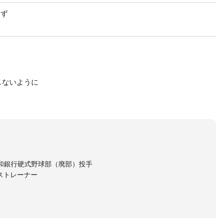
らず
しないように
和銀行硬式野球部（廃部）投手
ストレーナー