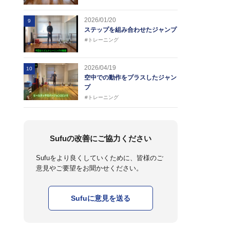
2026/01/20
9
ステップを組み合わせたジャンプ
#トレーニング
2026/04/19
10
空中での動作をプラスしたジャン
プ
#トレーニング
Sufuの改善にご協力ください
Sufuをより良くしていくために、皆様のご
意見やご要望をお聞かせください。
Sufuに意見を送る