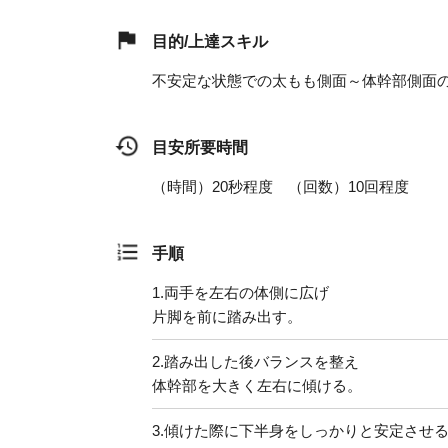
目的/上達スキル
不安定な状態での太もも側面～体幹部側面
目安所要時間
（時間）20秒程度 （回数）10回程度
手順
1.
両手を左右の体側に広げ
片脚を前に踏み出す。
2.
踏み出した後バランスを整え
体幹部を大きく左右に傾ける。
3.
傾けた際に下半身をしっかりと安定させ