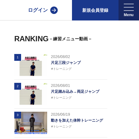
ログイン
新規会員登録
RANKING
－練習メニュー動画－
2026/08/02
1
片足三段ジャンプ
#トレーニング
2026/08/01
2
片足踏み込み→両足ジャンプ
#トレーニング
2026/06/19
3
動きを加えた体幹トレーニング
#トレーニング