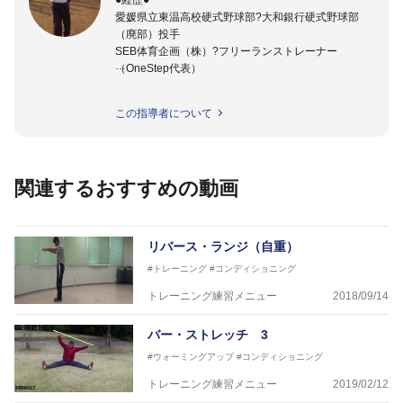
●経歴●
愛媛県立東温高校硬式野球部?大和銀行硬式野球部
（廃部）投手
SEB体育企画（株）?フリーランストレーナー
（OneStep代表）
●指導実績●
この指導者について
今治西高校野球部
伊予高校野球部
伊予農業高校野球部
大洲農業高校野球部
関連するおすすめの動画
川之江高校野球部
観音寺第一高校野球部
西条高校野球部
済美平成中等教育学校野球部
リバース・ランジ（自重）
丹原高校野球部
#トレーニング
#コンディショニング
東温高校野球部
松山西中等教育学校野球部
トレーニング練習メニュー
2018/09/14
南宇和高校野球部
八幡浜工業野球部
バー・ストレッチ 3
IPU環太平洋大学短期大学部ソフトボール部
#ウォーミングアップ
#コンディショニング
美作大学女子ソフトボール部
愛媛大学医学部準硬式野球部 他
トレーニング練習メニュー
2019/02/12