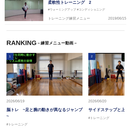
柔軟性トレーニング 2
#ウォーミングアップ
#コンディショニング
トレーニング練習メニュー
2019/06/15
RANKING
－練習メニュー動画－
1
2
2026/06/19
2026/06/20
脳トレ ~足と腕の動きが異なるジャンプ
サイドステップと上半
~
#トレーニング
#トレーニング