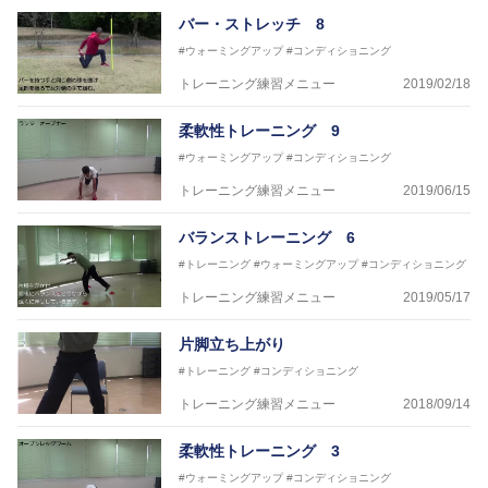
●資格●
バー・ストレッチ 8
日本スポーツ協会公認 スポーツプログラマー
日本トレーニング指導者協会 JATI?ATI
#ウォーミングアップ
#コンディショニング
トレーニング練習メニュー
2019/02/18
～豊かな環境がなくても工夫次第で
強化が出来る内容を～
柔軟性トレーニング 9
#ウォーミングアップ
#コンディショニング
トレーニング練習メニュー
2019/06/15
バランストレーニング 6
#トレーニング
#ウォーミングアップ
#コンディショニング
トレーニング練習メニュー
2019/05/17
片脚立ち上がり
#トレーニング
#コンディショニング
トレーニング練習メニュー
2018/09/14
柔軟性トレーニング 3
#ウォーミングアップ
#コンディショニング