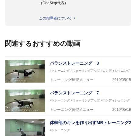
（OneStep代表）
●指導実績●
この指導者について
今治西高校野球部
伊予高校野球部
伊予農業高校野球部
大洲農業高校野球部
関連するおすすめの動画
川之江高校野球部
観音寺第一高校野球部
西条高校野球部
済美平成中等教育学校野球部
バランストレーニング 3
丹原高校野球部
#トレーニング
#ウォーミングアップ
#コンディショニング
東温高校野球部
松山西中等教育学校野球部
トレーニング練習メニュー
2019/05/15
南宇和高校野球部
八幡浜工業野球部
バランストレーニング 7
IPU環太平洋大学短期大学部ソフトボール部
#トレーニング
#ウォーミングアップ
#コンディショニング
美作大学女子ソフトボール部
愛媛大学医学部準硬式野球部 他
トレーニング練習メニュー
2019/05/19
●資格●
体幹部のキレを作り出すMBトレーニング2
日本スポーツ協会公認 スポーツプログラマー
日本トレーニング指導者協会 JATI?ATI
#トレーニング