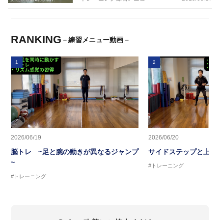
RANKING
－練習メニュー動画－
1
2
2026/06/19
2026/06/20
脳トレ ~足と腕の動きが異なるジャンプ
サイドステップと上半
~
#トレーニング
#トレーニング