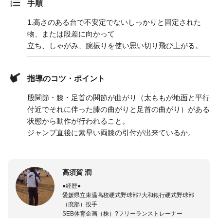
手順
1.
高さのある台で不安定でないしっかりと固定された
物、または段差に向かって
立ち、しゃがみ、腕振りを使い思い切り飛び上がる。
指導のコツ・ポイント
股関節・膝・足首の関節が曲がり（太ももが地面と平行
付近でそれに伴った膝の曲がりと足首の曲がり）がある
状態から動作が行われること。
ジャンプ直後に素早い両膝の引付が出来ているか。
高須賀 潤
●経歴●
愛媛県立東温高校硬式野球部?大和銀行硬式野球部
（廃部）投手
SEB体育企画（株）?フリーランストレーナー