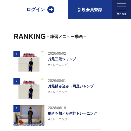
ログイン
新規会員登録
RANKING
－練習メニュー動画－
2026/08/02
1
片足三段ジャンプ
#トレーニング
2026/08/01
2
片足踏み込み→両足ジャンプ
#トレーニング
2026/06/19
3
動きを加えた体幹トレーニング
#トレーニング