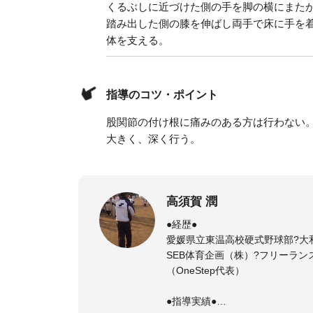
くるぶしに近づけた側の手を脚の横にまた
踏み出した側の膝を伸ばし両手で床に手を
体を支える。
指導のコツ・ポイント
股関節の付け根に痛みのある方は行わない
大きく、深く行う。
高須賀 潤
●経歴●
愛媛県立東温高校硬式野球部?大
SEB体育企画（株）?フリーラン
（OneStep代表）
●指導実績●