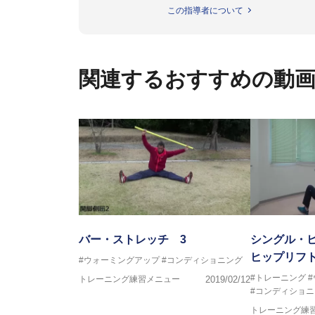
今治西高校野球部
この指導者について
伊予高校野球部
伊予農業高校野球部
大洲農業高校野球部
川之江高校野球部
関連するおすすめの動
観音寺第一高校野球部
西条高校野球部
済美平成中等教育学校野球部
丹原高校野球部
東温高校野球部
松山西中等教育学校野球部
南宇和高校野球部
八幡浜工業野球部
IPU環太平洋大学短期大学部ソフ
美作大学女子ソフトボール部
愛媛大学医学部準硬式野球部 他
バー・ストレッチ 3
シングル・
ヒップリフ
#ウォーミングアップ
#コンディショニング
●資格●
#トレーニング
トレーニング練習メニュー
2019/02/12
日本スポーツ協会公認 スポーツ
#コンディショニ
日本トレーニング指
トレーニング練