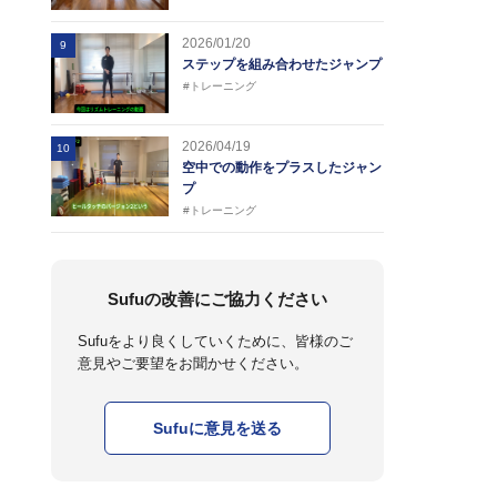
2026/01/20
9
ステップを組み合わせたジャンプ
#トレーニング
2026/04/19
10
空中での動作をプラスしたジャン
プ
#トレーニング
Sufuの改善にご協力ください
Sufuをより良くしていくために、皆様のご
意見やご要望をお聞かせください。
Sufuに意見を送る