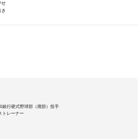
がせ
着き
。
和銀行硬式野球部（廃部）投手
ストレーナー