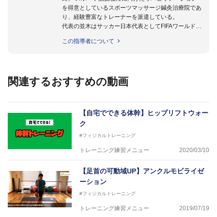
を得意としているスポーツマッサージ鍼灸治療院であ
り、経験豊富なトレーナーを派遣している。
代表の並木はサッカー日本代表としてFIFAワールドカ
ップフランス大会、日韓大会、ドイツ大会に帯同。そ
この指導者について
のほかU-23日本代表のアスレティックトレーナーと
して４度のオリンピックに帯同しており、U-17ワー
ルドカップへの帯同実績もある。
また現在までにU-19サッカー日本代表、Jリーグ、各
関連するおすすめの動画
世代のサッカーを中心に、WJBL、社会人ラグビー、
ソフトボール、モトクロス、卓球、陸上、アーティス
トなど様々な競技や分野にアスレティックトレーナー
を派遣している。
【自宅でできる体幹】ヒップリフトウォー
さらには講演会やセミナー、専門学校などの教育機関
ク
に講師を派遣するなど後進育成にも力を入れている。
#フィジカルトレーニング
「一人一人の健康な人生をサポートする」を企業理念
として掲げ、世の中の人々の『健康』をあらゆる方向
トレーニング練習メニュー
2020/03/10
からサポートし、一人一人の「楽しく、豊かに、生き
生きと」生きる、そんな『健康な人生』をサポートし
【足首の可動域UP】アンクルモビライゼ
ている。
ーション
#フィジカルトレーニング
トレーニング練習メニュー
2019/07/19