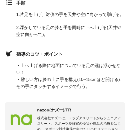
手順
1.
片足を上げ、対側の手を天井や空に向かって挙げる。
2.
浮かしている足の膝と手を同時に上へ上げる(天井や
空に向かって)。
指導のコツ・ポイント
・上へ上げる際に地面についている足の踵は浮かせな
い！
・難しい方は膝の上に手を構え(10~15cmほど開ける)、
その手にタッチするイメージで行う。
nazoo(ナズー)/TR
株式会社ナズーは、トップアスリートからジュニアア
スリート、スポーツ愛好家の怪我や痛みの治療をはじ
め、 スポーツ競技復帰に向けたリハビリテーション