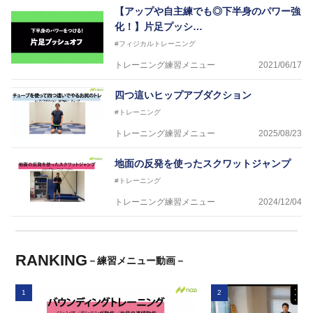
【アップや自主練でも◎下半身のパワー強
化！】片足プッシ…
#フィジカルトレーニング
トレーニング練習メニュー
2021/06/17
四つ這いヒップアブダクション
#トレーニング
トレーニング練習メニュー
2025/08/23
地面の反発を使ったスクワットジャンプ
#トレーニング
トレーニング練習メニュー
2024/12/04
RANKING
－練習メニュー動画－
1
2