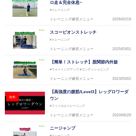
ロ走＆完全休息~
に講師を派遣するなど後進育成にも力を入れている。
#トレーニング
「一人一人の健康な人生をサポートする」を企業理念
として掲げ、世の中の人々の『健康』をあらゆる方向
トレーニング練習メニュー
2026/02/19
からサポートし、一人一人の「楽しく、豊かに、生き
生きと」生きる、そんな『健康な人生』をサポートし
スコーピオンストレッチ
ている。
#トレーニング
トレーニング練習メニュー
2025/03/01
【簡単！ストレッチ】股関節内外旋
#ウォーミングアップ
#コンディショニング
トレーニング練習メニュー
2023/03/02
【高強度の腹筋/Level3】レッグロワーダ
無料
ウン
#フィジカルトレーニング
トレーニング練習メニュー
2020/06/20
ニージャンプ
#トレーニング