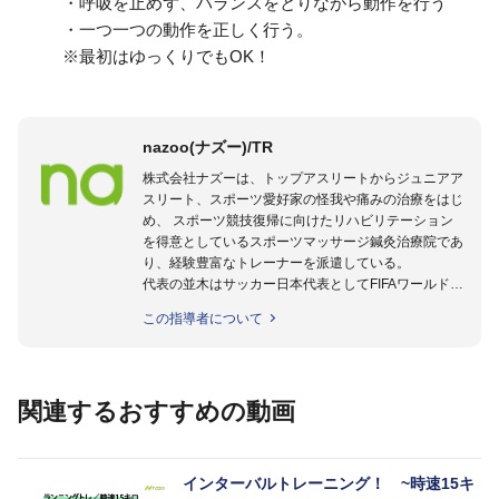
・呼吸を止めず、バランスをとりながら動作を行う
・一つ一つの動作を正しく行う。
※最初はゆっくりでもOK！
nazoo(ナズー)/TR
株式会社ナズーは、トップアスリートからジュニアア
スリート、スポーツ愛好家の怪我や痛みの治療をはじ
め、 スポーツ競技復帰に向けたリハビリテーション
を得意としているスポーツマッサージ鍼灸治療院であ
り、経験豊富なトレーナーを派遣している。
代表の並木はサッカー日本代表としてFIFAワールドカ
ップフランス大会、日韓大会、ドイツ大会に帯同。そ
この指導者について
のほかU-23日本代表のアスレティックトレーナーと
して４度のオリンピックに帯同しており、U-17ワー
ルドカップへの帯同実績もある。
また現在までにU-19サッカー日本代表、Jリーグ、各
関連するおすすめの動画
世代のサッカーを中心に、WJBL、社会人ラグビー、
ソフトボール、モトクロス、卓球、陸上、アーティス
トなど様々な競技や分野にアスレティックトレーナー
を派遣している。
インターバルトレーニング！ ~時速15キ
さらには講演会やセミナー、専門学校などの教育機関