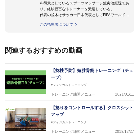
を得意としているスポーツマッサージ鍼灸治療院であ
り、経験豊富なトレーナーを派遣している。
代表の並木はサッカー日本代表としてFIFAワールドカ
ップフランス大会、日韓大会、ドイツ大会に帯同。そ
この指導者について
のほかU-23日本代表のアスレティックトレーナーと
して４度のオリンピックに帯同しており、U-17ワー
ルドカップへの帯同実績もある。
また現在までにU-19サッカー日本代表、Jリーグ、各
関連するおすすめの動画
世代のサッカーを中心に、WJBL、社会人ラグビー、
ソフトボール、モトクロス、卓球、陸上、アーティス
トなど様々な競技や分野にアスレティックトレーナー
を派遣している。
【捻挫予防】短腓骨筋トレーニング（チュ
さらには講演会やセミナー、専門学校などの教育機関
ーブ）
に講師を派遣するなど後進育成にも力を入れている。
#フィジカルトレーニング
「一人一人の健康な人生をサポートする」を企業理念
として掲げ、世の中の人々の『健康』をあらゆる方向
トレーニング練習メニュー
2021/01/11
からサポートし、一人一人の「楽しく、豊かに、生き
生きと」生きる、そんな『健康な人生』をサポートし
【捻りをコントロールする】クロスシット
ている。
アップ
#フィジカルトレーニング
トレーニング練習メニュー
2018/12/27