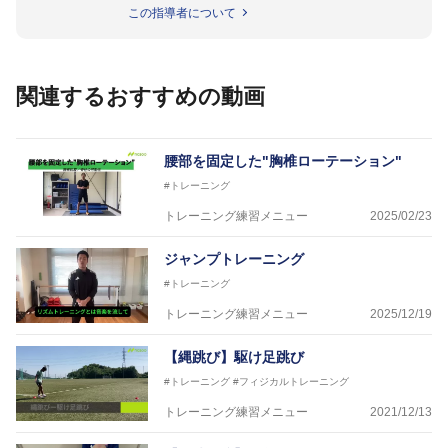
ップフランス大会、日韓大会、ドイツ大会に帯同。そ
この指導者について
のほかU-23日本代表のアスレティックトレーナーと
して４度のオリンピックに帯同しており、U-17ワー
ルドカップへの帯同実績もある。
また現在までにU-19サッカー日本代表、Jリーグ、各
関連するおすすめの動画
世代のサッカーを中心に、WJBL、社会人ラグビー、
ソフトボール、モトクロス、卓球、陸上、アーティス
トなど様々な競技や分野にアスレティックトレーナー
を派遣している。
腰部を固定した"胸椎ローテーション"
さらには講演会やセミナー、専門学校などの教育機関
#トレーニング
に講師を派遣するなど後進育成にも力を入れている。
「一人一人の健康な人生をサポートする」を企業理念
トレーニング練習メニュー
2025/02/23
として掲げ、世の中の人々の『健康』をあらゆる方向
からサポートし、一人一人の「楽しく、豊かに、生き
ジャンプトレーニング
生きと」生きる、そんな『健康な人生』をサポートし
#トレーニング
ている。
トレーニング練習メニュー
2025/12/19
【縄跳び】駆け足跳び
#トレーニング
#フィジカルトレーニング
トレーニング練習メニュー
2021/12/13