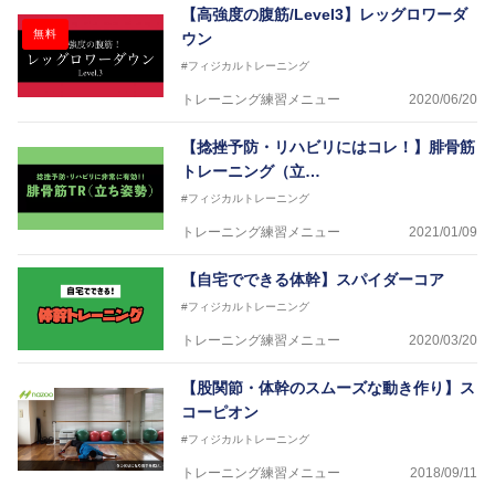
を派遣している。
【高強度の腹筋/Level3】レッグロワーダ
さらには講演会やセミナー、専門学校などの教育機関
無料
ウン
に講師を派遣するなど後進育成にも力を入れている。
#フィジカルトレーニング
「一人一人の健康な人生をサポートする」を企業理念
として掲げ、世の中の人々の『健康』をあらゆる方向
トレーニング練習メニュー
2020/06/20
からサポートし、一人一人の「楽しく、豊かに、生き
生きと」生きる、そんな『健康な人生』をサポートし
【捻挫予防・リハビリにはコレ！】腓骨筋
ている。
トレーニング（立…
#フィジカルトレーニング
トレーニング練習メニュー
2021/01/09
【自宅でできる体幹】スパイダーコア
#フィジカルトレーニング
トレーニング練習メニュー
2020/03/20
【股関節・体幹のスムーズな動き作り】ス
コーピオン
#フィジカルトレーニング
トレーニング練習メニュー
2018/09/11