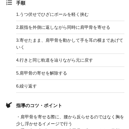
手順
1.
うつ伏せでひざにボールを軽く挟む
2.
親指を外側に返しながら同時に肩甲骨を寄せる
3.
寄せたまま、肩甲骨を動かして手を耳の横まであげて
いく
4.
行きと同じ軌道を辿りながら元に戻す
5.
肩甲骨の寄せを解除する
6.
繰り返す
指導のコツ・ポイント
・肩甲骨を寄せる際に、腰から反らせるのではなく胸を
少し浮かせるイメージで行う