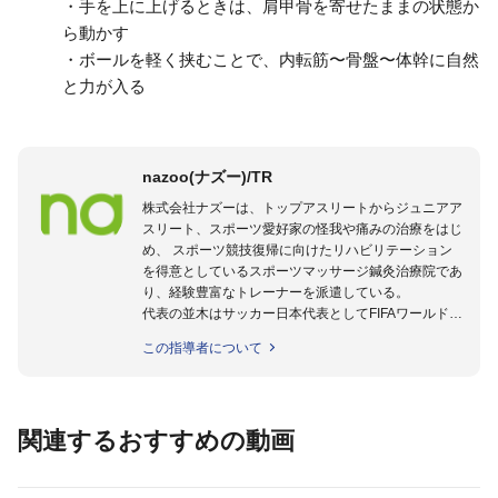
・手を上に上げるときは、肩甲骨を寄せたままの状態か
ら動かす
・ボールを軽く挟むことで、内転筋〜骨盤〜体幹に自然
と力が入る
nazoo(ナズー)/TR
株式会社ナズーは、トップアスリートからジュニアア
スリート、スポーツ愛好家の怪我や痛みの治療をはじ
め、 スポーツ競技復帰に向けたリハビリテーション
を得意としているスポーツマッサージ鍼灸治療院であ
り、経験豊富なトレーナーを派遣している。
代表の並木はサッカー日本代表としてFIFAワールドカ
ップフランス大会、日韓大会、ドイツ大会に帯同。そ
この指導者について
のほかU-23日本代表のアスレティックトレーナーと
して４度のオリンピックに帯同しており、U-17ワー
ルドカップへの帯同実績もある。
また現在までにU-19サッカー日本代表、Jリーグ、各
関連するおすすめの動画
世代のサッカーを中心に、WJBL、社会人ラグビー、
ソフトボール、モトクロス、卓球、陸上、アーティス
トなど様々な競技や分野にアスレティックトレーナー