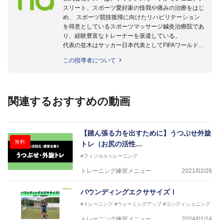
スリート、スポーツ愛好家の怪我や痛みの治療をはじ
め、 スポーツ競技復帰に向けたリハビリテーション
を得意としているスポーツマッサージ鍼灸治療院であ
り、経験豊富なトレーナーを派遣している。
代表の並木はサッカー日本代表としてFIFAワールドカ
ップフランス大会、日韓大会、ドイツ大会に帯同。そ
この指導者について
のほかU-23日本代表のアスレティックトレーナーと
して４度のオリンピックに帯同しており、U-17ワー
ルドカップへの帯同実績もある。
また現在までにU-19サッカー日本代表、Jリーグ、各
関連するおすすめの動画
世代のサッカーを中心に、WJBL、社会人ラグビー、
ソフトボール、モトクロス、卓球、陸上、アーティス
トなど様々な競技や分野にアスレティックトレーナー
を派遣している。
【踏ん張る力を出すために】うつぶせ外旋
さらには講演会やセミナー、専門学校などの教育機関
無料
トレ（お尻の活性…
に講師を派遣するなど後進育成にも力を入れている。
#フィジカルトレーニング
「一人一人の健康な人生をサポートする」を企業理念
として掲げ、世の中の人々の『健康』をあらゆる方向
トレーニング練習メニュー
2021/02/26
からサポートし、一人一人の「楽しく、豊かに、生き
生きと」生きる、そんな『健康な人生』をサポートし
バウンディングエクササイズⅠ
ている。
#トレーニング
#ウォーミングアップ
#コンディショニング
トレーニング練習メニュー
2024/01/14