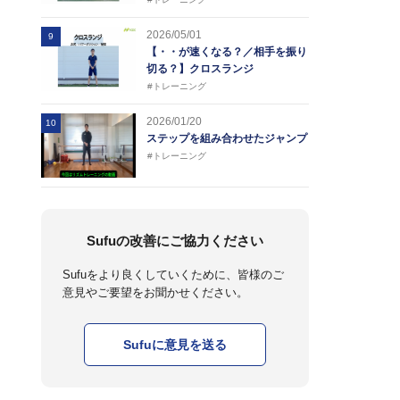
2026/05/01
9
【・・が速くなる？／相手を振り
切る？】クロスランジ
#トレーニング
2026/01/20
10
ステップを組み合わせたジャンプ
#トレーニング
Sufuの改善にご協力ください
Sufuをより良くしていくために、皆様のご
意見やご要望をお聞かせください。
Sufuに意見を送る