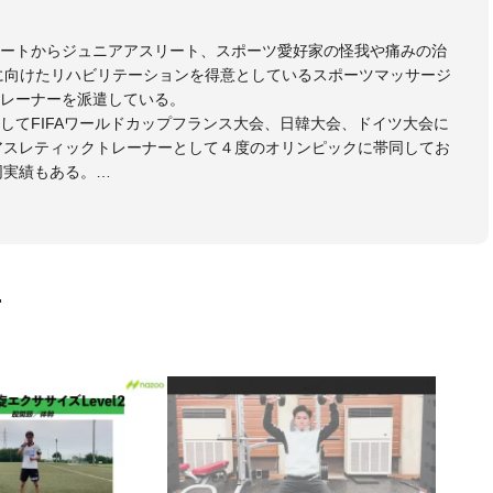
リートからジュニアアスリート、スポーツ愛好家の怪我や痛みの治
に向けたリハビリテーションを得意としているスポーツマッサージ
レーナーを派遣している。
してFIFAワールドカップフランス大会、日韓大会、ドイツ大会に
のアスレティックトレーナーとして４度のオリンピックに帯同してお
同実績もある。
本代表、Jリーグ、各世代のサッカーを中心に、WJBL、社会人ラグ
ス、卓球、陸上、アーティストなど様々な競技や分野にアスレティ
門学校などの教育機関に講師を派遣するなど後進育成にも力を入れ
画
ートする」を企業理念として掲げ、世の中の人々の『健康』をあら
一人の「楽しく、豊かに、生き生きと」生きる、そんな『健康な人