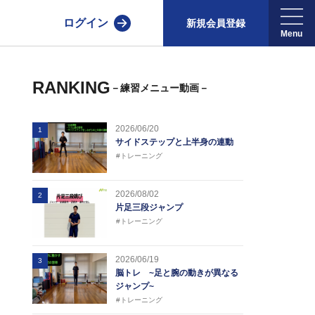
ログイン
新規会員登録
RANKING
－練習メニュー動画－
2026/06/20
1
サイドステップと上半身の連動
#トレーニング
2026/08/02
2
片足三段ジャンプ
#トレーニング
2026/06/19
3
脳トレ ~足と腕の動きが異なる
ジャンプ~
#トレーニング