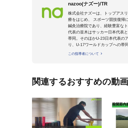
nazoo(ナズー)/TR
株式会社ナズーは、トップアス
療をはじめ、 スポーツ競技復帰
鍼灸治療院であり、経験豊富なト
代表の並木はサッカー日本代表と
帯同。そのほかU-23日本代表
り、U-17ワールドカップへの帯
また現在までにU-19サッカー日
この指導者について
ビー、ソフトボール、モトクロ
ックトレーナーを派遣している。
さらには講演会やセミナー、専
ている。
関連するおすすめの動
「一人一人の健康な人生をサポ
ゆる方向からサポートし、一人
生』をサポートしている。