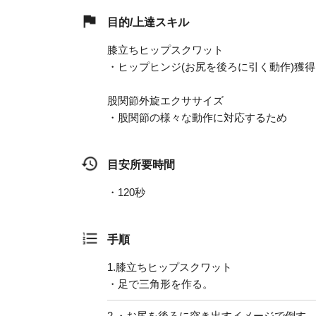
目的/上達スキル
膝立ちヒップスクワット
・ヒップヒンジ(お尻を後ろに引く動作)獲得
股関節外旋エクササイズ
・股関節の様々な動作に対応するため
目安所要時間
・120秒
手順
1.
膝立ちヒップスクワット
・足で三角形を作る。
2.
・お尻を後ろに突き出すイメージで倒す