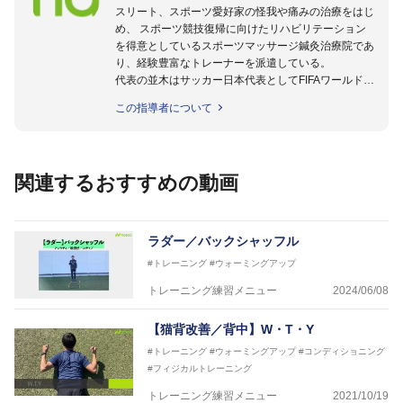
スリート、スポーツ愛好家の怪我や痛みの治療をはじ
め、 スポーツ競技復帰に向けたリハビリテーション
を得意としているスポーツマッサージ鍼灸治療院であ
り、経験豊富なトレーナーを派遣している。
代表の並木はサッカー日本代表としてFIFAワールドカ
ップフランス大会、日韓大会、ドイツ大会に帯同。そ
この指導者について
のほかU-23日本代表のアスレティックトレーナーと
して４度のオリンピックに帯同しており、U-17ワー
ルドカップへの帯同実績もある。
また現在までにU-19サッカー日本代表、Jリーグ、各
関連するおすすめの動画
世代のサッカーを中心に、WJBL、社会人ラグビー、
ソフトボール、モトクロス、卓球、陸上、アーティス
トなど様々な競技や分野にアスレティックトレーナー
を派遣している。
ラダー／バックシャッフル
さらには講演会やセミナー、専門学校などの教育機関
#トレーニング
#ウォーミングアップ
に講師を派遣するなど後進育成にも力を入れている。
「一人一人の健康な人生をサポートする」を企業理念
トレーニング練習メニュー
2024/06/08
として掲げ、世の中の人々の『健康』をあらゆる方向
からサポートし、一人一人の「楽しく、豊かに、生き
【猫背改善／背中】W・T・Y
生きと」生きる、そんな『健康な人生』をサポートし
#トレーニング
#ウォーミングアップ
#コンディショニング
ている。
#フィジカルトレーニング
トレーニング練習メニュー
2021/10/19