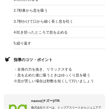
2.
7秒鼻から息を吸う
3.
7秒かけて口から細く長く息を吐く
4.
吐き切ったところで息を止める
5.
繰り返す
指導のコツ・ポイント
・全身の力を抜き、リラックスする
・息を止めた後に吸うときはゆっくり息を吸う
※息が苦しい場合は秒数を短くして行いましょう
nazoo(ナズー)/TR
株式会社ナズーは、トップアスリートからジュニアア