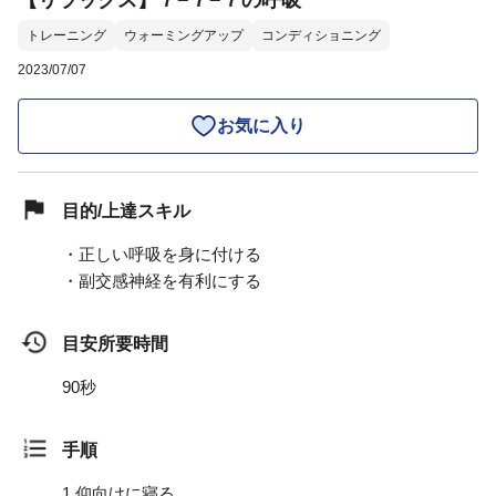
【リラックス】７−７−７の呼吸
トレーニング
ウォーミングアップ
コンディショニング
2023/07/07
お気に入り
目的/上達スキル
・正しい呼吸を身に付ける
・副交感神経を有利にする
目安所要時間
90秒
手順
1.
仰向けに寝る