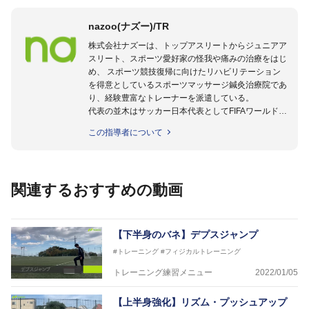
nazoo(ナズー)/TR
株式会社ナズーは、トップアスリートからジュニアア
スリート、スポーツ愛好家の怪我や痛みの治療をはじ
め、 スポーツ競技復帰に向けたリハビリテーション
を得意としているスポーツマッサージ鍼灸治療院であ
り、経験豊富なトレーナーを派遣している。
代表の並木はサッカー日本代表としてFIFAワールドカ
ップフランス大会、日韓大会、ドイツ大会に帯同。そ
この指導者について
のほかU-23日本代表のアスレティックトレーナーと
して４度のオリンピックに帯同しており、U-17ワー
ルドカップへの帯同実績もある。
また現在までにU-19サッカー日本代表、Jリーグ、各
関連するおすすめの動画
世代のサッカーを中心に、WJBL、社会人ラグビー、
ソフトボール、モトクロス、卓球、陸上、アーティス
トなど様々な競技や分野にアスレティックトレーナー
を派遣している。
【下半身のバネ】デプスジャンプ
さらには講演会やセミナー、専門学校などの教育機関
#トレーニング
#フィジカルトレーニング
に講師を派遣するなど後進育成にも力を入れている。
「一人一人の健康な人生をサポートする」を企業理念
トレーニング練習メニュー
2022/01/05
として掲げ、世の中の人々の『健康』をあらゆる方向
からサポートし、一人一人の「楽しく、豊かに、生き
【上半身強化】リズム・プッシュアップ
生きと」生きる、そんな『健康な人生』をサポートし