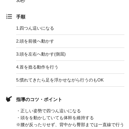
30秒
手順
1.
四つん這いになる
2.
頭を前後へ動かす
3.
頭を左右へ動かす(側屈)
4.
首を捻る動作を行う
5.
慣れてきたら足を浮かせながら行うのもOK
指導のコツ・ポイント
・正しい姿勢で四つん這いになる
・頭をを動かしていても体幹を維持する
※腰が反ったりせず、背中から臀部までは一直線で行う