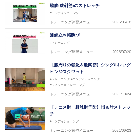
からサポートし、一人一人の「楽しく、豊かに、生き
脇腹(腹斜筋)のストレッチ
生きと」生きる、そんな『健康な人生』をサポートし
#コンディショニング
ている。
トレーニング練習メニュー
2025/05/18
連続立ち幅跳び
#トレーニング
トレーニング練習メニュー
2026/07/20
【膝周りの強化＆股関節】シングルレッグ
ヒンジスクワット
#トレーニング
#コンディショニング
#フィジカルトレーニング
トレーニング練習メニュー
2021/10/24
【テニス肘・野球肘予防】指＆肘ストレッ
チ
#コンディショニング
トレーニング練習メニュー
2021/09/23