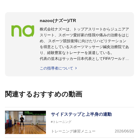
nazoo(ナズー)/TR
株式会社ナズーは、トップアスリートからジュニアア
スリート、スポーツ愛好家の怪我や痛みの治療をはじ
め、 スポーツ競技復帰に向けたリハビリテーション
を得意としているスポーツマッサージ鍼灸治療院であ
り、経験豊富なトレーナーを派遣している。
代表の並木はサッカー日本代表としてFIFAワールドカ
ップフランス大会、日韓大会、ドイツ大会に帯同。そ
この指導者について
のほかU-23日本代表のアスレティックトレーナーと
して４度のオリンピックに帯同しており、U-17ワー
ルドカップへの帯同実績もある。
また現在までにU-19サッカー日本代表、Jリーグ、各
関連するおすすめの動画
世代のサッカーを中心に、WJBL、社会人ラグビー、
ソフトボール、モトクロス、卓球、陸上、アーティス
トなど様々な競技や分野にアスレティックトレーナー
を派遣している。
サイドステップと上半身の連動
さらには講演会やセミナー、専門学校などの教育機関
#トレーニング
に講師を派遣するなど後進育成にも力を入れている。
「一人一人の健康な人生をサポートする」を企業理念
トレーニング練習メニュー
2026/06/20
として掲げ、世の中の人々の『健康』をあらゆる方向