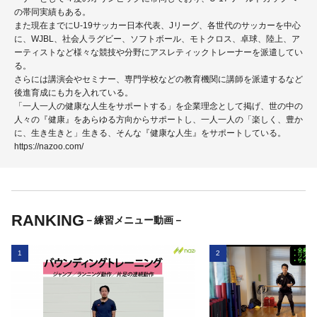
の帯同実績もある。
また現在までにU-19サッカー日本代表、Jリーグ、各世代のサッカーを中心
に、WJBL、社会人ラグビー、ソフトボール、モトクロス、卓球、陸上、ア
ーティストなど様々な競技や分野にアスレティックトレーナーを派遣してい
る。
さらには講演会やセミナー、専門学校などの教育機関に講師を派遣するなど
後進育成にも力を入れている。
「一人一人の健康な人生をサポートする」を企業理念として掲げ、世の中の
人々の『健康』をあらゆる方向からサポートし、一人一人の「楽しく、豊か
に、生き生きと」生きる、そんな『健康な人生』をサポートしている。
https://nazoo.com/
RANKING
－練習メニュー動画－
1
2