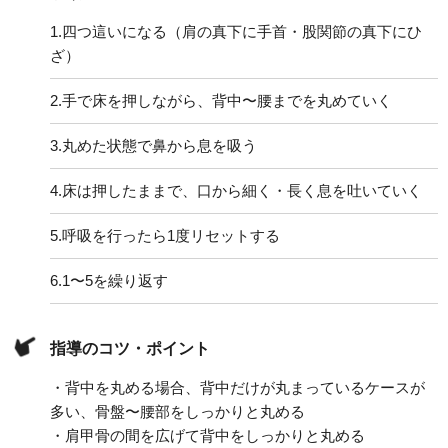
1.
四つ這いになる（肩の真下に手首・股関節の真下にひ
ざ）
2.
手で床を押しながら、背中〜腰までを丸めていく
3.
丸めた状態で鼻から息を吸う
4.
床は押したままで、口から細く・長く息を吐いていく
5.
呼吸を行ったら1度リセットする
6.
1〜5を繰り返す
指導のコツ・ポイント
・背中を丸める場合、背中だけが丸まっているケースが
多い、骨盤〜腰部をしっかりと丸める
・肩甲骨の間を広げて背中をしっかりと丸める