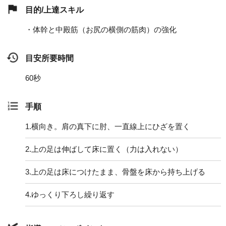
目的/上達スキル
・体幹と中殿筋（お尻の横側の筋肉）の強化
目安所要時間
60秒
手順
1.
横向き。肩の真下に肘、一直線上にひざを置く
2.
上の足は伸ばして床に置く（力は入れない）
3.
上の足は床につけたまま、骨盤を床から持ち上げる
4.
ゆっくり下ろし繰り返す