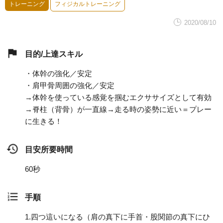
トレーニング
フィジカルトレーニング
2020/08/10
目的/上達スキル
・体幹の強化／安定
・肩甲骨周囲の強化／安定
→体幹を使っている感覚を掴むエクササイズとして有効
→脊柱（背骨）が一直線→走る時の姿勢に近い＝プレー
に生きる！
目安所要時間
60秒
手順
1.
四つ這いになる（肩の真下に手首・股関節の真下にひ