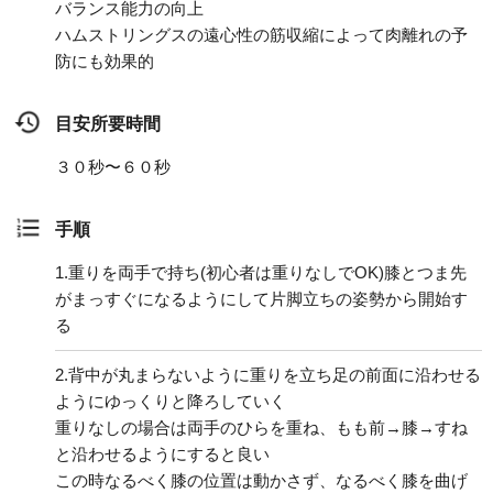
バランス能力の向上
ハムストリングスの遠心性の筋収縮によって肉離れの予
防にも効果的
目安所要時間
３０秒〜６０秒
手順
1.
重りを両手で持ち(初心者は重りなしでOK)膝とつま先
がまっすぐになるようにして片脚立ちの姿勢から開始す
る
2.
背中が丸まらないように重りを立ち足の前面に沿わせる
ようにゆっくりと降ろしていく
重りなしの場合は両手のひらを重ね、もも前→膝→すね
と沿わせるようにすると良い
この時なるべく膝の位置は動かさず、なるべく膝を曲げ