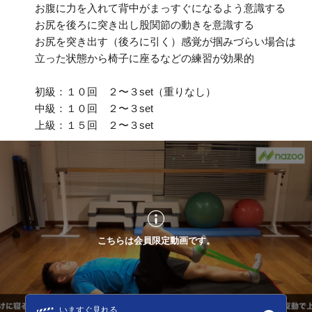
お腹に力を入れて背中がまっすぐになるよう意識する
お尻を後ろに突き出し股関節の動きを意識する
お尻を突き出す（後ろに引く）感覚が掴みづらい場合は
立った状態から椅子に座るなどの練習が効果的
初級：１０回 ２〜３set（重りなし）
中級：１０回 ２〜３set
上級：１５回 ２〜３set
こちらは会員限定動画です。
いますぐ見れる