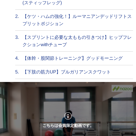
(スティッフレッグ)
2.
【ケツ・ハムの強化！】ルーマニアンデッドリフトス
プリットポジション
3.
【スプリントに必要な太ももの引きつけ】ヒップフレ
クションwithチューブ
4.
【体幹・股関節トレーニング】グッドモーニング
5.
【下肢の筋力UP】ブルガリアンスクワット
こちらは会員限定動画です。