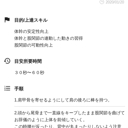
2020/01/20
目的/上達スキル
体幹の安定性向上
体幹と股関節の連動した動きの習得
股関節の可動性向上
目安所要時間
３０秒〜６０秒
手順
1.
肩甲骨を寄せるようにして肩の後ろに棒を持つ。
2.
頭から尾骨まで一直線をキープしたまま股関節を曲げて
お辞儀のように上体を前傾していく。
この時腰が反ったり、背中が丸まったりしないよう注意