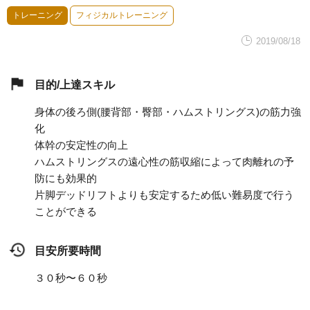
トレーニング
フィジカルトレーニング
2019/08/18
目的/上達スキル
身体の後ろ側(腰背部・臀部・ハムストリングス)の筋力強
化
体幹の安定性の向上
ハムストリングスの遠心性の筋収縮によって肉離れの予
防にも効果的
片脚デッドリフトよりも安定するため低い難易度で行う
ことができる
目安所要時間
３０秒〜６０秒