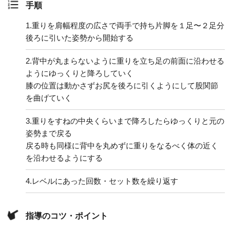
手順
1.
重りを肩幅程度の広さで両手で持ち片脚を１足〜２足分
後ろに引いた姿勢から開始する
2.
背中が丸まらないように重りを立ち足の前面に沿わせる
ようにゆっくりと降ろしていく
膝の位置は動かさずお尻を後ろに引くようにして股関節
を曲げていく
3.
重りをすねの中央くらいまで降ろしたらゆっくりと元の
姿勢まで戻る
戻る時も同様に背中を丸めずに重りをなるべく体の近く
を沿わせるようにする
4.
レベルにあった回数・セット数を繰り返す
指導のコツ・ポイント