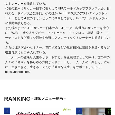
なトレーナーを派遣している。
代表の並木はサッカー日本代表としてFIFAワールドカップフランス大会、日
韓大会、ドイツ大会に帯同。そのほかU-23日本代表のアスレティックトレ
ーナーとして４度のオリンピックに帯同しており、U-17ワールドカップへ
の帯同実績もある。
また現在までにU-19サッカー日本代表、Jリーグ、各世代のサッカーを中心
に、WJBL、社会人ラグビー、ソフトボール、モトクロス、卓球、陸上、ア
ーティストなど様々な競技や分野にアスレティックトレーナーを派遣してい
る。
さらには講演会やセミナー、専門学校などの教育機関に講師を派遣するなど
後進育成にも力を入れている。
「一人一人の健康な人生をサポートする」を企業理念として掲げ、世の中の
人々の『健康』をあらゆる方向からサポートし、一人一人の「楽しく、豊か
に、生き生きと」生きる、そんな『健康な人生』をサポートしている。
https://nazoo.com/
RANKING
－練習メニュー動画－
1
2