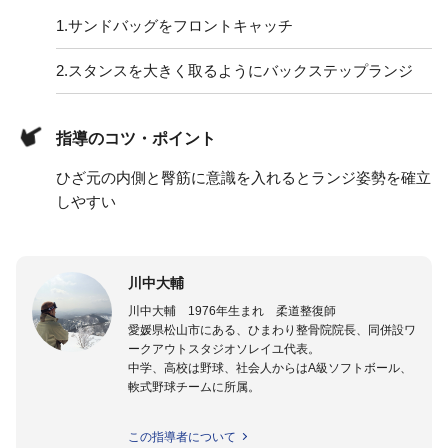
1.
サンドバッグをフロントキャッチ
2.
スタンスを大きく取るようにバックステップランジ
指導のコツ・ポイント
ひざ元の内側と臀筋に意識を入れるとランジ姿勢を確立
しやすい
川中大輔
川中大輔 1976年生まれ 柔道整復師
愛媛県松山市にある、ひまわり整骨院院長、同併設ワ
ークアウトスタジオソレイユ代表。
中学、高校は野球、社会人からはA級ソフトボール、
軟式野球チームに所属。
TRXトレーナー、DVRTレベル１トレーナー、ランブ
この指導者について
ルローラートレーナー。