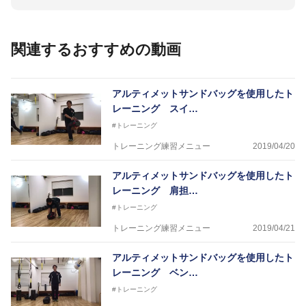
年間12000人超えの整骨院治療実績を元に、臨床経験
をスポーツの現場で活かしている。
関連するおすすめの動画
【トレーナー契約】
松山東高校野球部
アルティメットサンドバッグを使用したト
愛媛ウエストソフトボール部（西日本リーグ）
レーニング スイ…
愛媛県ソフトボール成年男子
#トレーニング
【トレーナー歴】
トレーニング練習メニュー
2019/04/20
兵庫国体フィールドホッケー成年女子
アルティメットサンドバッグを使用したト
西条高校野球部
レーニング 肩担…
聖カタリナ高校新体操部
松山東雲高校バレーボール部
#トレーニング
2017年安楽智大選手（楽天）佐藤世那選手（オリッ
トレーニング練習メニュー
2019/04/21
クス）自主トレ
アルティメットサンドバッグを使用したト
レーニング ベン…
#トレーニング