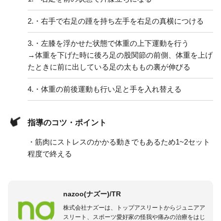
2.
・右手で右足の踵を持ち左手を右足の真横につける
3.
・左膝を浮かせた状態で体重の上下運動を行う
→体重を下げた時に後ろ足の股関節の前側、体重を上げ
たときに前に出している足の太ももの裏が伸びる
4.
・体重の前後運動も行い足と手を入れ替える
指導のコツ・ポイント
・筋肉にストレスのかかる動きでもあるため1~2セット
程度で終える
nazoo(ナズー)/TR
株式会社ナズーは、トップアスリートからジュニアア
スリート、スポーツ愛好家の怪我や痛みの治療をはじ