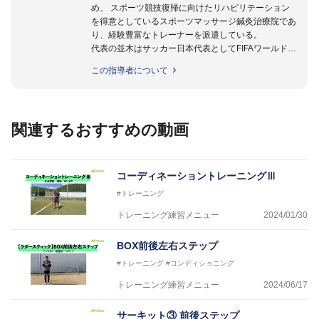
め、 スポーツ競技復帰に向けたリハビリテーション
を得意としているスポーツマッサージ鍼灸治療院であ
り、経験豊富なトレーナーを派遣している。
代表の並木はサッカー日本代表としてFIFAワールドカ
ップフランス大会、日韓大会、ドイツ大会に帯同。そ
この指導者について
のほかU-23日本代表のアスレティックトレーナーと
して４度のオリンピックに帯同しており、U-17ワー
ルドカップへの帯同実績もある。
また現在までにU-19サッカー日本代表、Jリーグ、各
関連するおすすめの動画
世代のサッカーを中心に、WJBL、社会人ラグビー、
ソフトボール、モトクロス、卓球、陸上、アーティス
トなど様々な競技や分野にアスレティックトレーナー
を派遣している。
コーディネーショントレーニングⅢ
さらには講演会やセミナー、専門学校などの教育機関
#トレーニング
に講師を派遣するなど後進育成にも力を入れている。
「一人一人の健康な人生をサポートする」を企業理念
トレーニング練習メニュー
2024/01/30
として掲げ、世の中の人々の『健康』をあらゆる方向
からサポートし、一人一人の「楽しく、豊かに、生き
BOX前後左右ステップ
生きと」生きる、そんな『健康な人生』をサポートし
#トレーニング
#コンディショニング
ている。
トレーニング練習メニュー
2024/06/17
サーキット③ 前後ステップ