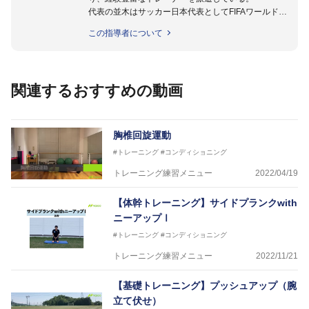
代表の並木はサッカー日本代表としてFIFAワールドカ
ップフランス大会、日韓大会、ドイツ大会に帯同。そ
この指導者について
のほかU-23日本代表のアスレティックトレーナーと
して４度のオリンピックに帯同しており、U-17ワー
ルドカップへの帯同実績もある。
また現在までにU-19サッカー日本代表、Jリーグ、各
関連するおすすめの動画
世代のサッカーを中心に、WJBL、社会人ラグビー、
ソフトボール、モトクロス、卓球、陸上、アーティス
トなど様々な競技や分野にアスレティックトレーナー
を派遣している。
胸椎回旋運動
さらには講演会やセミナー、専門学校などの教育機関
#トレーニング
#コンディショニング
に講師を派遣するなど後進育成にも力を入れている。
「一人一人の健康な人生をサポートする」を企業理念
トレーニング練習メニュー
2022/04/19
として掲げ、世の中の人々の『健康』をあらゆる方向
からサポートし、一人一人の「楽しく、豊かに、生き
【体幹トレーニング】サイドプランクwith
生きと」生きる、そんな『健康な人生』をサポートし
ニーアップⅠ
ている。
#トレーニング
#コンディショニング
トレーニング練習メニュー
2022/11/21
【基礎トレーニング】プッシュアップ（腕
立て伏せ）