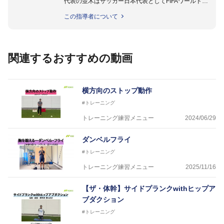
代表の並木はサッカー日本代表としてFIFAワールドカ
ップフランス大会、日韓大会、ドイツ大会に帯同。そ
この指導者について
のほかU-23日本代表のアスレティックトレーナーと
して４度のオリンピックに帯同しており、U-17ワー
ルドカップへの帯同実績もある。
また現在までにU-19サッカー日本代表、Jリーグ、各
関連するおすすめの動画
世代のサッカーを中心に、WJBL、社会人ラグビー、
ソフトボール、モトクロス、卓球、陸上、アーティス
トなど様々な競技や分野にアスレティックトレーナー
を派遣している。
横方向のストップ動作
さらには講演会やセミナー、専門学校などの教育機関
#トレーニング
に講師を派遣するなど後進育成にも力を入れている。
「一人一人の健康な人生をサポートする」を企業理念
トレーニング練習メニュー
2024/06/29
として掲げ、世の中の人々の『健康』をあらゆる方向
からサポートし、一人一人の「楽しく、豊かに、生き
ダンベルフライ
生きと」生きる、そんな『健康な人生』をサポートし
#トレーニング
ている。
トレーニング練習メニュー
2025/11/16
【ザ・体幹】サイドプランクwithヒップア
ブダクション
#トレーニング