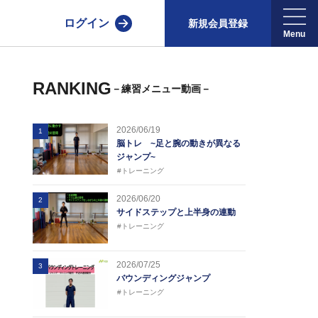
ログイン
新規会員登録
RANKING
－練習メニュー動画－
2026/06/19
1
脳トレ ~足と腕の動きが異なる
ジャンプ~
#トレーニング
2026/06/20
2
サイドステップと上半身の連動
#トレーニング
2026/07/25
3
バウンディングジャンプ
#トレーニング