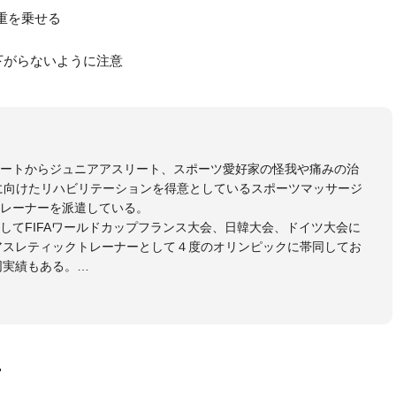
重を乗せる
下がらないように注意
リートからジュニアアスリート、スポーツ愛好家の怪我や痛みの治
に向けたリハビリテーションを得意としているスポーツマッサージ
レーナーを派遣している。
してFIFAワールドカップフランス大会、日韓大会、ドイツ大会に
のアスレティックトレーナーとして４度のオリンピックに帯同してお
同実績もある。
本代表、Jリーグ、各世代のサッカーを中心に、WJBL、社会人ラグ
ス、卓球、陸上、アーティストなど様々な競技や分野にアスレティ
門学校などの教育機関に講師を派遣するなど後進育成にも力を入れ
画
ートする」を企業理念として掲げ、世の中の人々の『健康』をあら