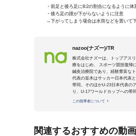
・前足と後ろ足に8:2の割合になるように体
・後ろ足の踵が下がらないように注意
→下がってしまう場合は水筒などを置いて
nazoo(ナズー)/TR
株式会社ナズーは、トップアス
療をはじめ、 スポーツ競技復帰
鍼灸治療院であり、経験豊富なト
代表の並木はサッカー日本代表と
帯同。そのほかU-23日本代表
り、U-17ワールドカップへの帯
また現在までにU-19サッカー日
この指導者について
ビー、ソフトボール、モトクロ
ックトレーナーを派遣している。
さらには講演会やセミナー、専
ている。
関連するおすすめの動
「一人一人の健康な人生をサポ