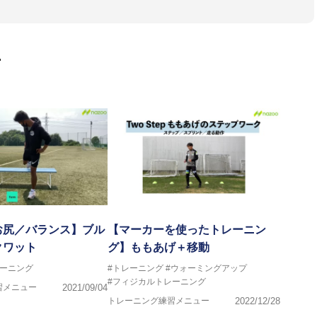
ス、卓球、陸上、アーティストなど様々な競技や分野にアスレティ
門学校などの教育機関に講師を派遣するなど後進育成にも力を入れ
画
ートする」を企業理念として掲げ、世の中の人々の『健康』をあら
一人の「楽しく、豊かに、生き生きと」生きる、そんな『健康な人
お尻／バランス】ブル
【マーカーを使ったトレーニン
クワット
グ】ももあげ＋移動
レーニング
#トレーニング
#ウォーミングアップ
#フィジカルトレーニング
習メニュー
2021/09/04
トレーニング練習メニュー
2022/12/28