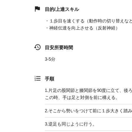
目的/上達スキル
・１歩目を速くする（動作時の切り替えな
・神経伝達を向上させる（反射神経）
目安所要時間
3-5分
手順
1.
片足の股関節と膝関節を90度に立て、後
この時、手は足と対側を前に構える。
2.
そこから勢いをつけて前に１歩大きく踏
3.
逆足も同じように行う。