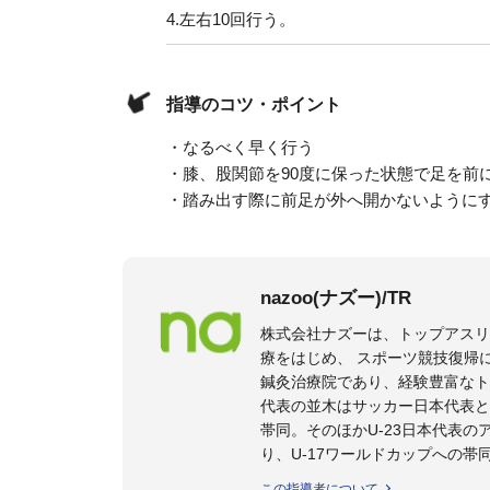
4.
左右10回行う。
指導のコツ・ポイント
・なるべく早く行う
・膝、股関節を90度に保った状態で足を前
・踏み出す際に前足が外へ開かないように
nazoo(ナズー)/TR
株式会社ナズーは、トップアス
療をはじめ、 スポーツ競技復帰
鍼灸治療院であり、経験豊富なト
代表の並木はサッカー日本代表と
帯同。そのほかU-23日本代表
り、U-17ワールドカップへの帯
また現在までにU-19サッカー日
この指導者について