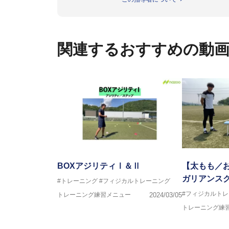
ビー、ソフトボール、モトクロ
ックトレーナーを派遣している。
さらには講演会やセミナー、専
ている。
関連するおすすめの動
「一人一人の健康な人生をサポ
ゆる方向からサポートし、一人
生』をサポートしている。
BOXアジリティⅠ＆Ⅱ
【太もも／
ガリアンス
#トレーニング
#フィジカルトレーニング
#フィジカルト
トレーニング練習メニュー
2024/03/05
トレーニング練