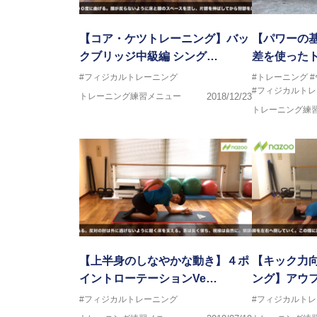
【コア・ケツトレーニング】バッ
【パワーの
クブリッジ中級編 シング…
差を使った
#フィジカルトレーニング
#トレーニング
#フィジカルト
トレーニング練習メニュー
2018/12/23
トレーニング練
【上半身のしなやかな動き】４ポ
【キック力
イントローテーションVe…
ング】アウ
#フィジカルトレーニング
#フィジカルト