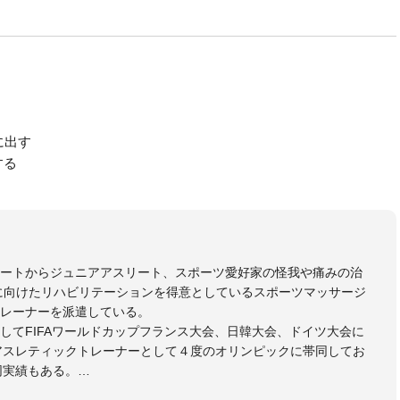
に出す
する
リートからジュニアアスリート、スポーツ愛好家の怪我や痛みの治
に向けたリハビリテーションを得意としているスポーツマッサージ
レーナーを派遣している。
してFIFAワールドカップフランス大会、日韓大会、ドイツ大会に
のアスレティックトレーナーとして４度のオリンピックに帯同してお
同実績もある。
本代表、Jリーグ、各世代のサッカーを中心に、WJBL、社会人ラグ