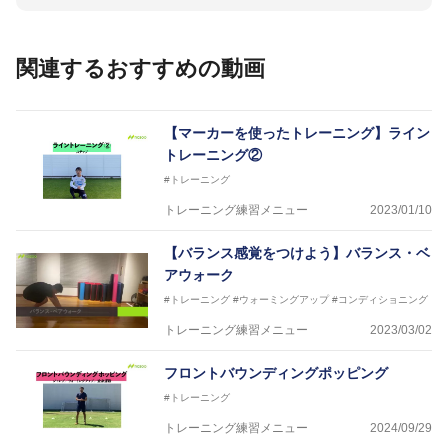
して４度のオリンピックに帯同しており、U-17ワー
ルドカップへの帯同実績もある。
また現在までにU-19サッカー日本代表、Jリーグ、各
関連するおすすめの動画
世代のサッカーを中心に、WJBL、社会人ラグビー、
ソフトボール、モトクロス、卓球、陸上、アーティス
トなど様々な競技や分野にアスレティックトレーナー
を派遣している。
【マーカーを使ったトレーニング】ライン
さらには講演会やセミナー、専門学校などの教育機関
トレーニング②
に講師を派遣するなど後進育成にも力を入れている。
#トレーニング
「一人一人の健康な人生をサポートする」を企業理念
として掲げ、世の中の人々の『健康』をあらゆる方向
トレーニング練習メニュー
2023/01/10
からサポートし、一人一人の「楽しく、豊かに、生き
生きと」生きる、そんな『健康な人生』をサポートし
【バランス感覚をつけよう】バランス・ベ
ている。
アウォーク
#トレーニング
#ウォーミングアップ
#コンディショニング
トレーニング練習メニュー
2023/03/02
フロントバウンディングポッピング
#トレーニング
トレーニング練習メニュー
2024/09/29