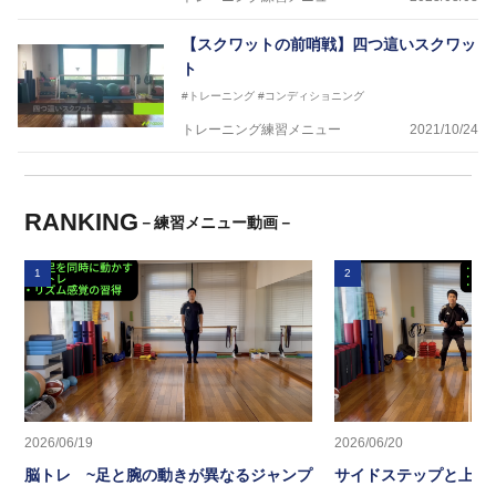
【スクワットの前哨戦】四つ這いスクワッ
ト
#トレーニング
#コンディショニング
トレーニング練習メニュー
2021/10/24
RANKING
－練習メニュー動画－
1
2
2026/06/19
2026/06/20
脳トレ ~足と腕の動きが異なるジャンプ
サイドステップと上半