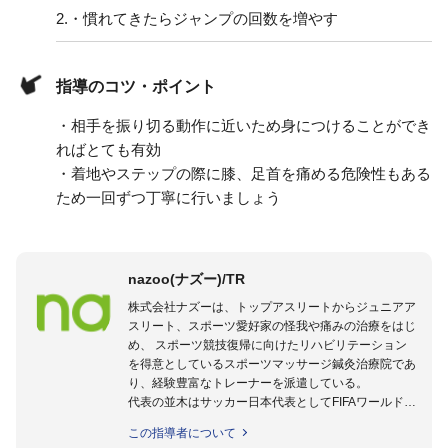
2.
・慣れてきたらジャンプの回数を増やす
指導のコツ・ポイント
・相手を振り切る動作に近いため身につけることができ
ればとても有効
・着地やステップの際に膝、足首を痛める危険性もある
ため一回ずつ丁寧に行いましょう
nazoo(ナズー)/TR
株式会社ナズーは、トップアスリートからジュニアア
スリート、スポーツ愛好家の怪我や痛みの治療をはじ
め、 スポーツ競技復帰に向けたリハビリテーション
を得意としているスポーツマッサージ鍼灸治療院であ
り、経験豊富なトレーナーを派遣している。
代表の並木はサッカー日本代表としてFIFAワールドカ
ップフランス大会、日韓大会、ドイツ大会に帯同。そ
この指導者について
のほかU-23日本代表のアスレティックトレーナーと